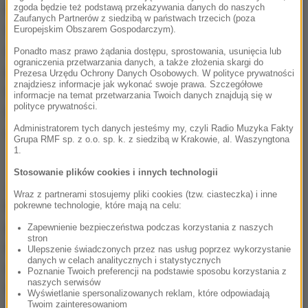
Komunikat został odczytany w obecności prof.
zgoda będzie też podstawą przekazywania danych do naszych
Zaufanych Partnerów z siedzibą w państwach trzecich (poza
Szwagrzyka, prezesa IPN Jarosława Szarka i
Europejskim Obszarem Gospodarczym).
dyrektora Głównej Komisji Ścigania Zbrodni
Ponadto masz prawo żądania dostępu, sprostowania, usunięcia lub
ograniczenia przetwarzania danych, a także złożenia skargi do
przeciwko Narodowi Polskiemu, zastępcy
Prezesa Urzędu Ochrony Danych Osobowych. W polityce prywatności
znajdziesz informacje jak wykonać swoje prawa. Szczegółowe
Prokuratora Generalnego Andrzeja Pozorskiego.
informacje na temat przetwarzania Twoich danych znajdują się w
polityce prywatności.
Prof. Szwagrzyk i członkowie Kolegium IPN nie
Administratorem tych danych jesteśmy my, czyli Radio Muzyka Fakty
chcieli komentować sprawy.
Grupa RMF sp. z o.o. sp. k. z siedzibą w Krakowie, al. Waszyngtona
1.
Stosowanie plików cookies i innych technologii
Jak czytamy na stronie internetowej IPN, prof.
Wraz z partnerami stosujemy pliki cookies (tzw. ciasteczka) i inne
Krzysztof Szwagrzyk od kilku lat kieruje zespołem
pokrewne technologie, które mają na celu:
poszukiwań tajnych miejsc pochówku ofiar reżimu
Zapewnienie bezpieczeństwa podczas korzystania z naszych
stron
komunistycznego. To on nadzoruje prace
Ulepszenie świadczonych przez nas usług poprzez wykorzystanie
danych w celach analitycznych i statystycznych
ekshumacyjne m.in. na "Łączce" na warszawskim
Poznanie Twoich preferencji na podstawie sposobu korzystania z
naszych serwisów
Wojskowym Cmentarzu na Powązkach (rozpoczęte
Wyświetlanie spersonalizowanych reklam, które odpowiadają
Twoim zainteresowaniom