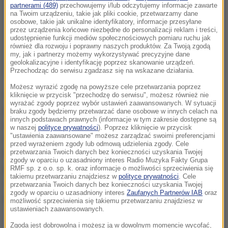
partnerami (489)
przechowujemy i/lub odczytujemy informacje zawarte
na Twoim urządzeniu, takie jak pliki cookie, przetwarzamy dane
osobowe, takie jak unikalne identyfikatory, informacje przesyłane
przez urządzenia końcowe niezbędne do personalizacji reklam i treści,
udostępnienie funkcji mediów społecznościowych pomiaru ruchu jak
również dla rozwoju i poprawny naszych produktów. Za Twoją zgodą
my, jak i partnerzy możemy wykorzystywać precyzyjne dane
geolokalizacyjne i identyfikację poprzez skanowanie urządzeń.
Przechodząc do serwisu zgadzasz się na wskazane działania.
Możesz wyrazić zgodę na powyższe cele przetwarzania poprzez
Dr Jarosław Szarek, prezes IPN, po zasięgnięciu
kliknięcie w przycisk "przechodzę do serwisu", możesz również nie
wyrażać zgody poprzez wybór ustawień zaawansowanych. W sytuacji
jednoznacznej opinii Kolegium IPN, nie przyjął dymisji
braku zgody będziemy przetwarzać dane osobowe w innych celach na
innych podstawach prawnych (informacje w tym zakresie dostępne są
prof. Krzysztofa Szwagrzyka, zastępcy prezesa IPN
-
w naszej
polityce prywatności
). Poprzez kliknięcie w przycisk
"ustawienia zaawansowane" możesz zarządzać swoimi preferencjami
oświadczył przewodniczący Kolegium IPN prof. Jan
przed wyrażeniem zgody lub odmową udzielenia zgody. Cele
Draus.
Trwają rozmowy zmierzające do rozwiązania
przetwarzania Twoich danych bez konieczności uzyskania Twojej
zgody w oparciu o uzasadniony interes Radio Muzyka Fakty Grupa
problemu. Sprawa poszukiwania i identyfikacji
RMF sp. z o.o. sp. k. oraz informacje o możliwości sprzeciwienia się
takiemu przetwarzaniu znajdziesz w
polityce prywatności
. Cele
szczątków bohaterów narodowych jest i pozostaje
przetwarzania Twoich danych bez konieczności uzyskania Twojej
zgody w oparciu o uzasadniony interes
Zaufanych Partnerów IAB
oraz
priorytetem działalności Instytutu Pamięci Narodowej
możliwość sprzeciwienia się takiemu przetwarzaniu znajdziesz w
ustawieniach zaawansowanych.
- dodał.
Zgoda jest dobrowolna i możesz ją w dowolnym momencie wycofać,