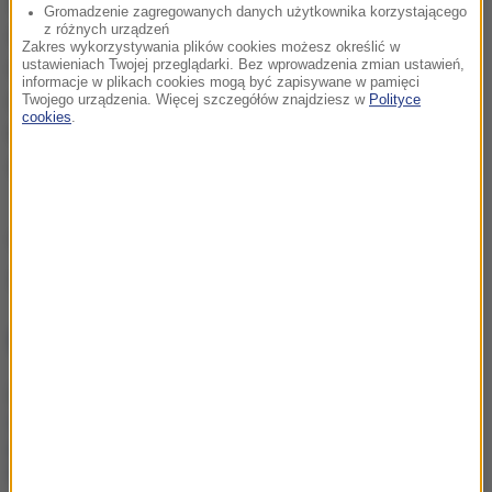
23 lipca 2012). Dzięki pracy zespołu udało się
Gromadzenie zagregowanych danych użytkownika korzystającego
z różnych urządzeń
odnaleźć i zidentyfikować szczątki legendarnych
Zakres wykorzystywania plików cookies możesz określić w
dowódców podziemia niepodległościowego, m.in.
ustawieniach Twojej przeglądarki. Bez wprowadzenia zmian ustawień,
informacje w plikach cookies mogą być zapisywane w pamięci
mjr. Zygmunta Szendzielarza "Łupaszkę" mjr.
Twojego urządzenia. Więcej szczegółów znajdziesz w
Polityce
cookies
.
Hieronima Dekutowskiego "Zaporę", a także
ostatniego dowódcę NSZ ppłk. Stanisława Kasznicę.
(mn)
Źródło: RMF24/PAP
NAJWAŻNIEJSZE FAKTY
47-latek utonął na
żwirowni, 30-latek
poszukiwany. Dramat w
Lubelskiem