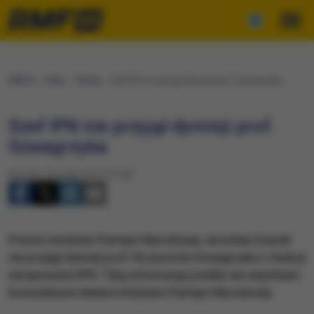
RMF24
Fakty
Polska
Szef IPN nie przyjął dymisji prof. Szwagrzyka
Szef IPN nie przyjął dymisji prof.
Szwagrzyka
Wtorek, 14 lutego 2017 (15:48)
Prezes Instytutu Pamięci Narodowej Jarosław Szarek
nie przyjął dymisji prof. Krzysztofa Szwagrzyka z funkcji
wiceprezesa IPN. Taką informację podały we wspólnym
komunikacie władze Instytutu Pamięci Narodowej.