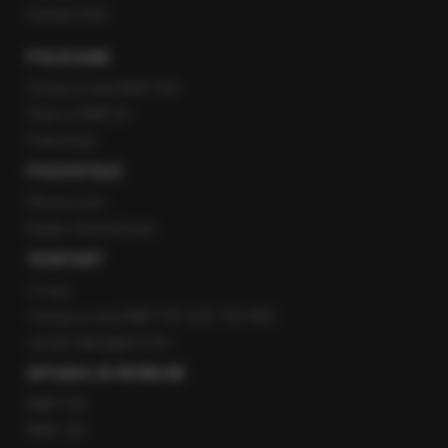
Kanały RSS
POLECANE
Gorąca Linia RMF FM
Staż w RMF24
Patronaty
POZOSTAŁE
Newsroom
Radio internetowe
KONTAKT
O nas
Gorąca Linia RMF FM: 600 700 800
email: fakty@rmf.fm
APLIKACJE MOBILNE
RMF FM
RMF ON