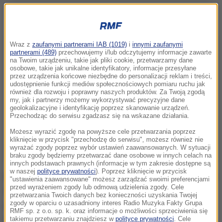
Wraz z
zaufanymi partnerami IAB (1019)
i
innymi zaufanymi
partnerami (489)
przechowujemy i/lub odczytujemy informacje zawarte
na Twoim urządzeniu, takie jak pliki cookie, przetwarzamy dane
osobowe, takie jak unikalne identyfikatory, informacje przesyłane
przez urządzenia końcowe niezbędne do personalizacji reklam i treści,
udostępnienie funkcji mediów społecznościowych pomiaru ruchu jak
również dla rozwoju i poprawny naszych produktów. Za Twoją zgodą
my, jak i partnerzy możemy wykorzystywać precyzyjne dane
geolokalizacyjne i identyfikację poprzez skanowanie urządzeń.
Przechodząc do serwisu zgadzasz się na wskazane działania.
Możesz wyrazić zgodę na powyższe cele przetwarzania poprzez
kliknięcie w przycisk "przechodzę do serwisu", możesz również nie
wyrażać zgody poprzez wybór ustawień zaawansowanych. W sytuacji
braku zgody będziemy przetwarzać dane osobowe w innych celach na
innych podstawach prawnych (informacje w tym zakresie dostępne są
w naszej
polityce prywatności
). Poprzez kliknięcie w przycisk
Ekspertyza biegłego mogła potwierdzić lub wykluczyć
"ustawienia zaawansowane" możesz zarządzać swoimi preferencjami
przed wyrażeniem zgody lub odmową udzielenia zgody. Cele
winę matki dzieci. Po przeprowadzeniu
przetwarzania Twoich danych bez konieczności uzyskania Twojej
zgody w oparciu o uzasadniony interes Radio Muzyka Fakty Grupa
eksperymentu procesowego, śledczy czekali tylko na
RMF sp. z o.o. sp. k. oraz informacje o możliwości sprzeciwienia się
ten dokument, który mógł być kluczowy dla przebiegu
takiemu przetwarzaniu znajdziesz w
polityce prywatności
. Cele