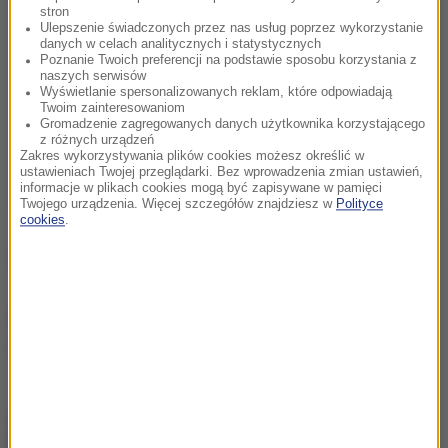
stron
Ulepszenie świadczonych przez nas usług poprzez wykorzystanie
danych w celach analitycznych i statystycznych
Poznanie Twoich preferencji na podstawie sposobu korzystania z
naszych serwisów
Wyświetlanie spersonalizowanych reklam, które odpowiadają
Twoim zainteresowaniom
Gromadzenie zagregowanych danych użytkownika korzystającego
z różnych urządzeń
Zakres wykorzystywania plików cookies możesz określić w
ustawieniach Twojej przeglądarki. Bez wprowadzenia zmian ustawień,
informacje w plikach cookies mogą być zapisywane w pamięci
Twojego urządzenia. Więcej szczegółów znajdziesz w
Polityce
cookies
.
(az)
Źródło: PAP
Śląsk
nóż
Tagi:
chcesz widzieć więcej artykułów od RMF24?
dodaj w
Google