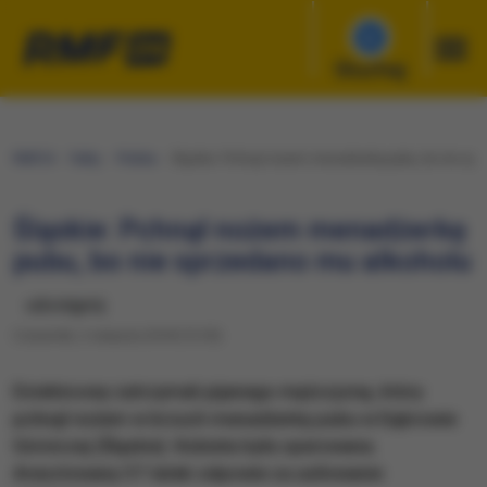
Słuchaj
RMF24
Fakty
Polska
Śląskie: Pchnął nożem menadżerkę pubu, bo nie sp
Śląskie: Pchnął nożem menadżerkę
pubu, bo nie sprzedano mu alkoholu
udostępnij
Czwartek, 2 sierpnia 2018 (13:55)
Dzielnicowy zatrzymali pijanego mężczyznę, który
pchnął nożem w brzuch menadżerkę pubu w Dąbrowie
Górniczej (Śląskie). Kobieta była operowana.
Aresztowany 37-latek odpowie za usiłowanie