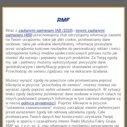
Jak poinformował zespół prasowe Komendy
Wojewódzkiej Policji w Katowicach, atak miał
miejsce w ostatnią niedzielę w jednym z pubów w
Wraz z
zaufanymi partnerami IAB (1019)
i
innymi zaufanymi
partnerami (489)
przechowujemy i/lub odczytujemy informacje zawarte
centrum Dąbrowy Górniczej. Pijany mężczyzna,
na Twoim urządzeniu, takie jak pliki cookie, przetwarzamy dane
osobowe, takie jak unikalne identyfikatory, informacje przesyłane
któremu obsługa odmówiła sprzedaży alkoholu w
przez urządzenia końcowe niezbędne do personalizacji reklam i treści,
pewnym momencie zaatakował nożem menadżerkę
udostępnienie funkcji mediów społecznościowych pomiaru ruchu jak
również dla rozwoju i poprawny naszych produktów. Za Twoją zgodą
lokalu.
my, jak i partnerzy możemy wykorzystywać precyzyjne dane
geolokalizacyjne i identyfikację poprzez skanowanie urządzeń.
Przechodząc do serwisu zgadzasz się na wskazane działania.
Po ugodzeniu 29-letniej kobiety nożem w brzuch,
Możesz wyrazić zgodę na powyższe cele przetwarzania poprzez
napastnik uciekł. Na miejsce natychmiast wezwano
kliknięcie w przycisk "przechodzę do serwisu", możesz również nie
wyrażać zgody poprzez wybór ustawień zaawansowanych. W sytuacji
ratowników i policjantów. Kobieta została
braku zgody będziemy przetwarzać dane osobowe w innych celach na
innych podstawach prawnych (informacje w tym zakresie dostępne są
przewieziona do szpitala, gdzie przeszła operację.
w naszej
polityce prywatności
). Poprzez kliknięcie w przycisk
"ustawienia zaawansowane" możesz zarządzać swoimi preferencjami
przed wyrażeniem zgody lub odmową udzielenia zgody. Cele
Natomiast kilka ulic od pubu, w którym doszło do
przetwarzania Twoich danych bez konieczności uzyskania Twojej
zgody w oparciu o uzasadniony interes Radio Muzyka Fakty Grupa
zdarzenia dzielnicowi zatrzymali podejrzanego o
RMF sp. z o.o. sp. k. oraz informacje o możliwości sprzeciwienia się