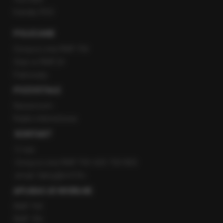
Kanały RSS
POLECANE
Gorąca Linia RMF FM
Staż w RMF24
Patronaty
POZOSTAŁE
Newsroom
Radio internetowe
KONTAKT
O nas
Gorąca Linia RMF FM: 600 700 800
email: fakty@rmf.fm
APLIKACJE MOBILNE
RMF FM
RMF ON