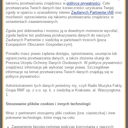
takiemu przetwarzaniu znajdziesz w
polityce prywatności
. Cele
atak. Jest nim 37-letni mieszkaniec Dąbrowy
przetwarzania Twoich danych bez konieczności uzyskania Twojej
zgody w oparciu o uzasadniony interes
Zaufanych Partnerów IAB
oraz
Górniczej. Policjanci zbadali jego trzeźwość.
możliwość sprzeciwienia się takiemu przetwarzaniu znajdziesz w
ustawieniach zaawansowanych.
Okazało się, że mężczyzna miał w organizmie 2
Zgoda jest dobrowolna i możesz ją w dowolnym momencie wycofać,
promile alkoholu.
zgoda będzie też podstawą przekazywania danych do naszych
Zaufanych Partnerów z siedzibą w państwach trzecich (poza
Po zebraniu materiału dowodowego, mężczyzna
Europejskim Obszarem Gospodarczym).
został doprowadzony do Prokuratury Rejonowej w
Ponadto masz prawo żądania dostępu, sprostowania, usunięcia lub
ograniczenia przetwarzania danych, a także złożenia skargi do
Dąbrowie Górniczej. Tam usłyszał zarzut usiłowania
Prezesa Urzędu Ochrony Danych Osobowych. W polityce prywatności
znajdziesz informacje jak wykonać swoje prawa. Szczegółowe
zabójstwa. Na wniosek śledczych sąd zastosował
informacje na temat przetwarzania Twoich danych znajdują się w
polityce prywatności.
wobec niego tymczasowy areszt. 37-latkowi grozi
Administratorem tych danych jesteśmy my, czyli Radio Muzyka Fakty
kara dożywotniego więzienia.
Grupa RMF sp. z o.o. sp. k. z siedzibą w Krakowie, al. Waszyngtona
1.
Stosowanie plików cookies i innych technologii
Dalsza część artykułu pod materiałem video:
Wraz z partnerami stosujemy pliki cookies (tzw. ciasteczka) i inne
pokrewne technologie, które mają na celu:
Zapewnienie bezpieczeństwa podczas korzystania z naszych