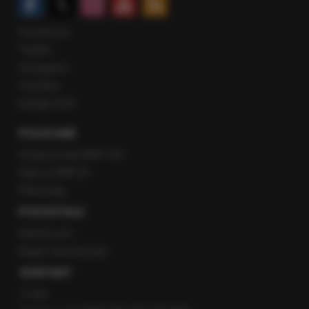
Facebook
Twitter
Instagram
YouTube
Kanały RSS
POLECANE
Gorąca Linia RMF FM
Staż w RMF24
Patronaty
POZOSTAŁE
Newsroom
Radio internetowe
KONTAKT
O nas