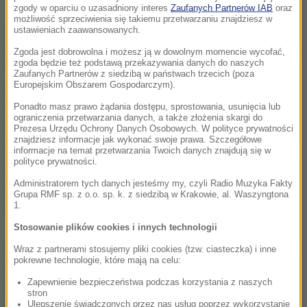
zgody w oparciu o uzasadniony interes
Zaufanych Partnerów IAB
oraz
możliwość sprzeciwienia się takiemu przetwarzaniu znajdziesz w
Jak poinformowało w poniedziałek biuro RPO,
ustawieniach zaawansowanych.
stustronicowy wniosek do TK przedstawia argumenty
Zgoda jest dobrowolna i możesz ją w dowolnym momencie wycofać,
zgoda będzie też podstawą przekazywania danych do naszych
"za ułomnością poszczególnych przepisów".
Zaufanych Partnerów z siedzibą w państwach trzecich (poza
Europejskim Obszarem Gospodarczym).
Pokazuje, że choć ustawa miała szczytny cel -
Ponadto masz prawo żądania dostępu, sprostowania, usunięcia lub
uporządkowanie przepisów i wzmocnienie
ograniczenia przetwarzania danych, a także złożenia skargi do
bezpieczeństwa w kraju - to napisana została tak
Prezesa Urzędu Ochrony Danych Osobowych. W polityce prywatności
znajdziesz informacje jak wykonać swoje prawa. Szczegółowe
nieprecyzyjnie i ogólnie, że służby specjalne otrzymały
informacje na temat przetwarzania Twoich danych znajdują się w
polityce prywatności.
ogromne i niekontrolowane uprawnienia, a ludzie nie
Administratorem tych danych jesteśmy my, czyli Radio Muzyka Fakty
mogą mieć pewności, że nie będą na tej podstawie
Grupa RMF sp. z o.o. sp. k. z siedzibą w Krakowie, al. Waszyngtona
1.
ścigani
- głosi komunikat RPO.
Stosowanie plików cookies i innych technologii
Według RPO ustawa nie pozwala zrozumieć np., o kim
Wraz z partnerami stosujemy pliki cookies (tzw. ciasteczka) i inne
pokrewne technologie, które mają na celu:
i z jakiego powodu można zbierać informacje, kogo i
Zapewnienie bezpieczeństwa podczas korzystania z naszych
za co można aresztować, kiedy można zakazać
stron
Ulepszenie świadczonych przez nas usług poprzez wykorzystanie