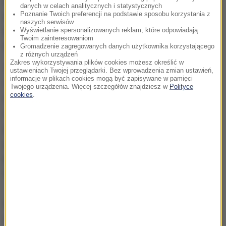
demonstracji albo odciąć internet. Bodnar uważa, że
danych w celach analitycznych i statystycznych
Poznanie Twoich preferencji na podstawie sposobu korzystania z
jednym z powodów tej sytuacji był pośpieszny tryb
naszych serwisów
prac i nieuwzględnienie istotnych uwag zgłaszanych
Wyświetlanie spersonalizowanych reklam, które odpowiadają
Twoim zainteresowaniom
przez ekspertów i organizacje społeczne.
Gromadzenie zagregowanych danych użytkownika korzystającego
z różnych urządzeń
Zakres wykorzystywania plików cookies możesz określić w
Wskutek niekwestionowanych zagrożeń
ustawieniach Twojej przeglądarki. Bez wprowadzenia zmian ustawień,
informacje w plikach cookies mogą być zapisywane w pamięci
międzynarodowym terroryzmem poprawa stanu
Twojego urządzenia. Więcej szczegółów znajdziesz w
Polityce
cookies
.
bezpieczeństwa Polski przez zwiększenie
efektywności działania organów administracji
publicznej - stała się niezbędna i z tego powodu
prezydent RP podpisał ustawę
- napisała do RPO
podsekretarz stanu w kancelarii prezydenta Anna
Surówka-Pasek.
Ustawę o działaniach antyterrorystycznych
uchwalono 10 czerwca, prezydent Andrzej Duda