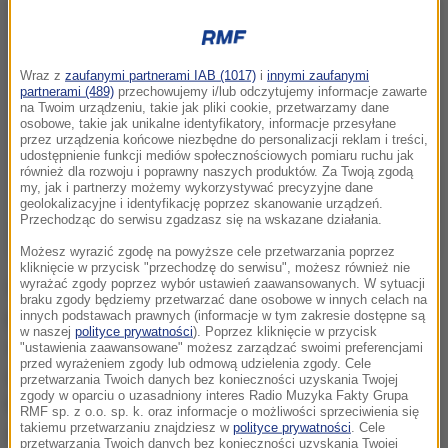
Wraz z
zaufanymi partnerami IAB (1017)
i
innymi zaufanymi
partnerami (489)
przechowujemy i/lub odczytujemy informacje zawarte
na Twoim urządzeniu, takie jak pliki cookie, przetwarzamy dane
osobowe, takie jak unikalne identyfikatory, informacje przesyłane
przez urządzenia końcowe niezbędne do personalizacji reklam i treści,
udostępnienie funkcji mediów społecznościowych pomiaru ruchu jak
również dla rozwoju i poprawny naszych produktów. Za Twoją zgodą
my, jak i partnerzy możemy wykorzystywać precyzyjne dane
geolokalizacyjne i identyfikację poprzez skanowanie urządzeń.
Przechodząc do serwisu zgadzasz się na wskazane działania.
Możesz wyrazić zgodę na powyższe cele przetwarzania poprzez
kliknięcie w przycisk "przechodzę do serwisu", możesz również nie
wyrażać zgody poprzez wybór ustawień zaawansowanych. W sytuacji
Według RPO zapisy ustawy są sprzeczne m.in. z
braku zgody będziemy przetwarzać dane osobowe w innych celach na
prawem do prywatności, wolnością komunikowania
innych podstawach prawnych (informacje w tym zakresie dostępne są
w naszej
polityce prywatności
). Poprzez kliknięcie w przycisk
się, ochroną autonomii informacyjnej jednostki,
"ustawienia zaawansowane" możesz zarządzać swoimi preferencjami
przed wyrażeniem zgody lub odmową udzielenia zgody. Cele
gwarancją sądowej ochrony jej praw oraz zapisem
przetwarzania Twoich danych bez konieczności uzyskania Twojej
zgody w oparciu o uzasadniony interes Radio Muzyka Fakty Grupa
konstytucji, że "Rzeczpospolita Polska jest
RMF sp. z o.o. sp. k. oraz informacje o możliwości sprzeciwienia się
takiemu przetwarzaniu znajdziesz w
polityce prywatności
. Cele
demokratycznym państwem prawnym".
przetwarzania Twoich danych bez konieczności uzyskania Twojej