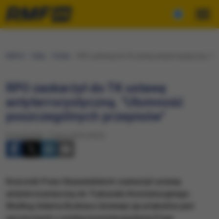
RMF24
Fakty
Polska
RPO zaskarżył do TK ustawę antyterrorystyczną. "
RPO zaskarżył do TK ustawę
antyterrorystyczną. "Ułomność
poszczególnych przepisów"
Poniedziałek, 11 lipca 2016 (18:22)
Rzecznik Praw Obywatelskich zaskarżył ustawę
antyterrorystyczną do Trybunału Konstytucyjnego.
Według Adama Bodnara dziewięć jej artykułów jest
sprzecznych z polską konstytucją,Kartą Praw