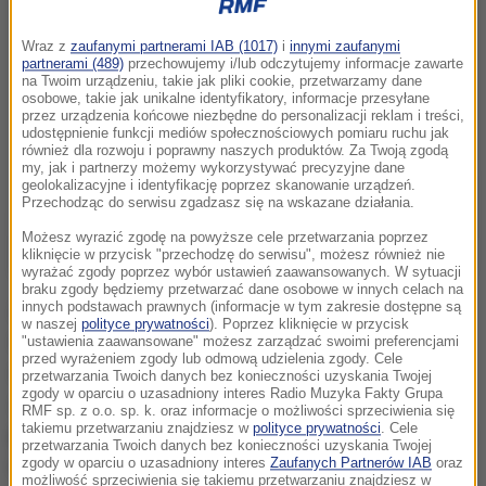
Wraz z
zaufanymi partnerami IAB (1017)
i
innymi zaufanymi
partnerami (489)
przechowujemy i/lub odczytujemy informacje zawarte
na Twoim urządzeniu, takie jak pliki cookie, przetwarzamy dane
osobowe, takie jak unikalne identyfikatory, informacje przesyłane
przez urządzenia końcowe niezbędne do personalizacji reklam i treści,
udostępnienie funkcji mediów społecznościowych pomiaru ruchu jak
również dla rozwoju i poprawny naszych produktów. Za Twoją zgodą
my, jak i partnerzy możemy wykorzystywać precyzyjne dane
geolokalizacyjne i identyfikację poprzez skanowanie urządzeń.
Przechodząc do serwisu zgadzasz się na wskazane działania.
Możesz wyrazić zgodę na powyższe cele przetwarzania poprzez
kliknięcie w przycisk "przechodzę do serwisu", możesz również nie
wyrażać zgody poprzez wybór ustawień zaawansowanych. W sytuacji
braku zgody będziemy przetwarzać dane osobowe w innych celach na
Życzę wam, byście byli szczęśliwi z waszymi
innych podstawach prawnych (informacje w tym zakresie dostępne są
w naszej
polityce prywatności
). Poprzez kliknięcie w przycisk
rodzinami, z waszymi wnukami. Jesteście opoką
"ustawienia zaawansowane" możesz zarządzać swoimi preferencjami
przed wyrażeniem zgody lub odmową udzielenia zgody. Cele
naszych rodzin, to wy dajecie naszym dzieciom,
przetwarzania Twoich danych bez konieczności uzyskania Twojej
zgody w oparciu o uzasadniony interes Radio Muzyka Fakty Grupa
swoim wnukom szczęście, radość i ciepło
-
RMF sp. z o.o. sp. k. oraz informacje o możliwości sprzeciwienia się
takiemu przetwarzaniu znajdziesz w
polityce prywatności
. Cele
powiedziała premier w nagraniu skierowanym do babć
przetwarzania Twoich danych bez konieczności uzyskania Twojej
i dziadków.
zgody w oparciu o uzasadniony interes
Zaufanych Partnerów IAB
oraz
możliwość sprzeciwienia się takiemu przetwarzaniu znajdziesz w