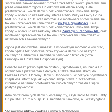
"ustawienia zaawansowane" możesz zarządzać swoimi preferencjami
Został powołany zespół ds. opracowania ustawy o
przed wyrażeniem zgody lub odmową udzielenia zgody. Cele
zawodzie farmaceuty. Jak dodał, zgodnie z
przetwarzania Twoich danych bez konieczności uzyskania Twojej
zgody w oparciu o uzasadniony interes Radio Muzyka Fakty Grupa
harmonogramem prac ministerstwa do końca
RMF sp. z o.o. sp. k. oraz informacje o możliwości sprzeciwienia się
takiemu przetwarzaniu znajdziesz w
polityce prywatności
. Cele
czerwca powinien zostać przygotowany projekt
przetwarzania Twoich danych bez konieczności uzyskania Twojej
zgody w oparciu o uzasadniony interes
Zaufanych Partnerów IAB
oraz
zmian w ustawie refundacyjnej, a do końca sierpnia w
możliwość sprzeciwienia się takiemu przetwarzaniu znajdziesz w
ustawieniach zaawansowanych.
palnie było przygotowanie "dużej nowelizacji" ustawy
Zgoda jest dobrowolna i możesz ją w dowolnym momencie wycofać,
Prawo farmaceutyczne. Te prace - jak powiedział
zgoda będzie też podstawą przekazywania danych do naszych
Łanda - mogą się opóźnić, m.in. w związku z
Zaufanych Partnerów z siedzibą w państwach trzecich (poza
Europejskim Obszarem Gospodarczym).
przedłużającym się wyborem Głównego Inspektora
Ponadto masz prawo żądania dostępu, sprostowania, usunięcia lub
Farmaceutycznego, jednak resort będzie starał się
ograniczenia przetwarzania danych, a także złożenia skargi do
Prezesa Urzędu Ochrony Danych Osobowych. W polityce prywatności
dotrzymać terminu.
znajdziesz informacje jak wykonać swoje prawa. Szczegółowe
informacje na temat przetwarzania Twoich danych znajdują się w
polityce prywatności.
Przewidujemy dosyć głębokie zmiany, które pozwolą
Administratorem tych danych jesteśmy my, czyli Radio Muzyka Fakty
na lepsze wykonywanie tych przepisów, które już w
Grupa RMF sp. z o.o. sp. k. z siedzibą w Krakowie, al. Waszyngtona
1.
prawie są, m.in. antykoncentracyjnych i o zakazie
Stosowanie plików cookies i innych technologii