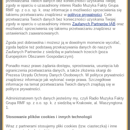
przetwarzania Twoich danych bez konieczności uzyskania Twojej
zgody w oparciu o uzasadniony interes Radio Muzyka Fakty Grupa
RMF sp. z o.o. sp. k. oraz informacje o możliwości sprzeciwienia się
takiemu przetwarzaniu znajdziesz w
polityce prywatności
. Cele
przetwarzania Twoich danych bez konieczności uzyskania Twojej
zgody w oparciu o uzasadniony interes
Zaufanych Partnerów IAB
oraz
możliwość sprzeciwienia się takiemu przetwarzaniu znajdziesz w
ustawieniach zaawansowanych.
Zgoda jest dobrowolna i możesz ją w dowolnym momencie wycofać,
Ponad 200 tysięcy podpisów pod
zgoda będzie też podstawą przekazywania danych do naszych
Zaufanych Partnerów z siedzibą w państwach trzecich (poza
projektem
Europejskim Obszarem Gospodarczym).
Ponadto masz prawo żądania dostępu, sprostowania, usunięcia lub
Przedstawiciel Komitetu Inicjatywy Ustawodawczej,
ograniczenia przetwarzania danych, a także złożenia skargi do
Prezesa Urzędu Ochrony Danych Osobowych. W polityce prywatności
były poseł Lewicy Arkadiusz Iwaniak zwrócił uwagę,
znajdziesz informacje jak wykonać swoje prawa. Szczegółowe
informacje na temat przetwarzania Twoich danych znajdują się w
że pod projektem podpisało się ponad 200 tys.
polityce prywatności.
obywateli. Przypomniał, że Lewica złożyła projekt
Administratorem tych danych jesteśmy my, czyli Radio Muzyka Fakty
Grupa RMF sp. z o.o. sp. k. z siedzibą w Krakowie, al. Waszyngtona
ustawy w sprawie renty wdowiej w 2022 r., jednak
1.
prace nad nim nie były kontynuowane.
Dlatego
Stosowanie plików cookies i innych technologii
postanowiliśmy zrobić z tego projektu projekt
Wraz z partnerami stosujemy pliki cookies (tzw. ciasteczka) i inne