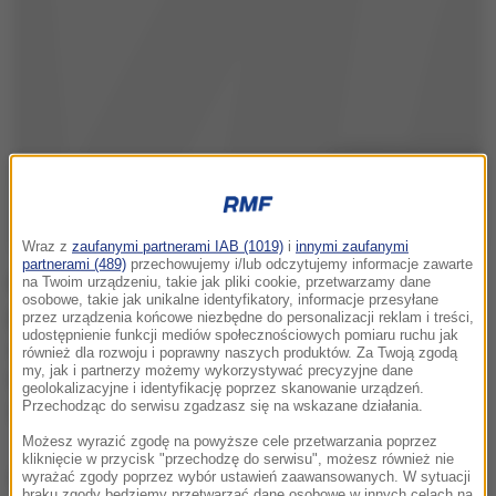
Wraz z
zaufanymi partnerami IAB (1019)
i
innymi zaufanymi
partnerami (489)
przechowujemy i/lub odczytujemy informacje zawarte
Rafalska była pytana we wtorek na konferencji
na Twoim urządzeniu, takie jak pliki cookie, przetwarzamy dane
osobowe, takie jak unikalne identyfikatory, informacje przesyłane
prasowej o możliwość wprowadzenia ograniczeń w
przez urządzenia końcowe niezbędne do personalizacji reklam i treści,
udostępnienie funkcji mediów społecznościowych pomiaru ruchu jak
związku z odbieraniem służbowych maili oraz
również dla rozwoju i poprawny naszych produktów. Za Twoją zgodą
my, jak i partnerzy możemy wykorzystywać precyzyjne dane
telefonów. Na taki krok zdecydowała się od początku
geolokalizacyjne i identyfikację poprzez skanowanie urządzeń.
Przechodząc do serwisu zgadzasz się na wskazane działania.
2017 roku Francja.
Możesz wyrazić zgodę na powyższe cele przetwarzania poprzez
kliknięcie w przycisk "przechodzę do serwisu", możesz również nie
Konieczność odbierania maili, telefonów od swoich
wyrażać zgody poprzez wybór ustawień zaawansowanych. W sytuacji
braku zgody będziemy przetwarzać dane osobowe w innych celach na