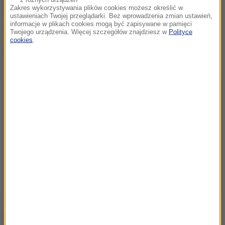
świadczyli usługi przewozowe, konieczności
Zakres wykorzystywania plików cookies możesz określić w
ustawieniach Twojej przeglądarki. Bez wprowadzenia zmian ustawień,
znaczenia samochodów.
informacje w plikach cookies mogą być zapisywane w pamięci
Twojego urządzenia. Więcej szczegółów znajdziesz w
Polityce
cookies
.
Dalsza część artykułu pod materiałem video:
"STOP nielegalnym przewozom"