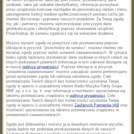
przedstawienia na Radzie Ministrów 9 kwietnia
osobowe, takie jak unikalne identyfikatory, informacje przesyłane
wątpliwości i zastrzeżeń w funkcjonowaniu branży
przez urządzenia końcowe niezbędne do personalizacji reklam i treści,
udostępnienie funkcji mediów społecznościowych pomiaru ruchu jak
taksówkarskiej, jak również przyjrzeć się
również dla rozwoju i poprawny naszych produktów. Za Twoją zgodą
my, jak i partnerzy możemy wykorzystywać precyzyjne dane
obowiązującym obecnie przepisom regulującym
geolokalizacyjne i identyfikację poprzez skanowanie urządzeń.
Przechodząc do serwisu zgadzasz się na wskazane działania.
rynek przewozów i procedowanemu projektu
Możesz wyrazić zgodę na powyższe cele przetwarzania poprzez
nowelizacji ustawy o transporcie drogowym
.
kliknięcie w przycisk "przechodzę do serwisu", możesz również nie
wyrażać zgody poprzez wybór ustawień zaawansowanych. W sytuacji
braku zgody będziemy przetwarzać dane osobowe w innych celach na
Przedstawiciele protestujących mają zostać
innych podstawach prawnych (informacje w tym zakresie dostępne są
w naszej
polityce prywatności
). Poprzez kliknięcie w przycisk
poinformowani o stanowisku Rady Ministrów we
"ustawienia zaawansowane" możesz zarządzać swoimi preferencjami
przed wyrażeniem zgody lub odmową udzielenia zgody. Cele
wtorek do godz. 14. Rząd ma poruszyć kwestie:
przetwarzania Twoich danych bez konieczności uzyskania Twojej
zgody w oparciu o uzasadniony interes Radio Muzyka Fakty Grupa
możliwości czasowego wyłączenia aplikacji
RMF sp. z o.o. sp. k. oraz informacje o możliwości sprzeciwienia się
takiemu przetwarzaniu znajdziesz w
polityce prywatności
. Cele
służących do zamawiania przejazdów do momentu
przetwarzania Twoich danych bez konieczności uzyskania Twojej
zgody w oparciu o uzasadniony interes
Zaufanych Partnerów IAB
oraz
uregulowania ich funkcjonowania nową ustawą
możliwość sprzeciwienia się takiemu przetwarzaniu znajdziesz w
ustawieniach zaawansowanych.
(Bolt, Uber - PAP). Utrzymania egzaminów z
Zgoda jest dobrowolna i możesz ją w dowolnym momencie wycofać,
topografii i wprowadzenia jednej licencji oraz
zgoda będzie też podstawą przekazywania danych do naszych
Zaufanych Partnerów z siedzibą w państwach trzecich (poza