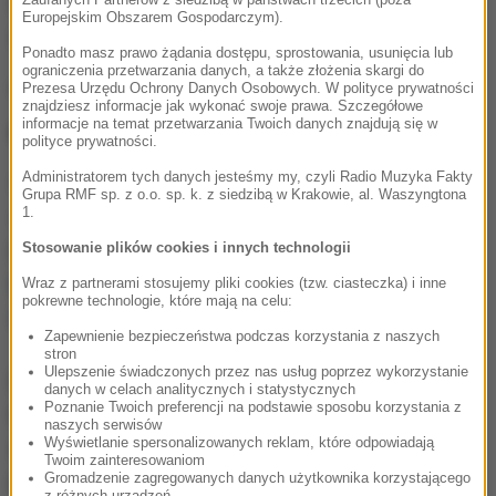
egzekucji obowiązującego prawa w zakresie
Europejskim Obszarem Gospodarczym).
zarobkowego przewozu osób.
Ponadto masz prawo żądania dostępu, sprostowania, usunięcia lub
ograniczenia przetwarzania danych, a także złożenia skargi do
Prezesa Urzędu Ochrony Danych Osobowych. W polityce prywatności
"Chcemy, by prawo było
znajdziesz informacje jak wykonać swoje prawa. Szczegółowe
egzekwowane"
informacje na temat przetwarzania Twoich danych znajdują się w
polityce prywatności.
Administratorem tych danych jesteśmy my, czyli Radio Muzyka Fakty
Chcemy, aby zapisy, które zostały przygotowane w
Grupa RMF sp. z o.o. sp. k. z siedzibą w Krakowie, al. Waszyngtona
ustawie, były egzekwowane
- mówiła minister
1.
przedsiębiorczości i technologii Jadwiga Emilewicz
Stosowanie plików cookies i innych technologii
po rozmowach z przedstawicielami związków
Wraz z partnerami stosujemy pliki cookies (tzw. ciasteczka) i inne
pokrewne technologie, które mają na celu:
zawodowych taksówkarzy
.
Zapewnienie bezpieczeństwa podczas korzystania z naszych
stron
Ulepszenie świadczonych przez nas usług poprzez wykorzystanie
Emilewicz przypomniała, że chodzi o zapisy o
danych w celach analitycznych i statystycznych
Poznanie Twoich preferencji na podstawie sposobu korzystania z
konieczności posiadania przez taksówkarzy
naszych serwisów
Wyświetlanie spersonalizowanych reklam, które odpowiadają
zaświadczenia o stanie zdrowia, posiadania licencji
Twoim zainteresowaniom
przez wszystkich przewoźników, którzy będą
Gromadzenie zagregowanych danych użytkownika korzystającego
z różnych urządzeń