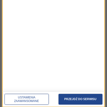
USTAWIENIA
PRZEJDŹ DO SERWISU
ZAAWANSOWANE