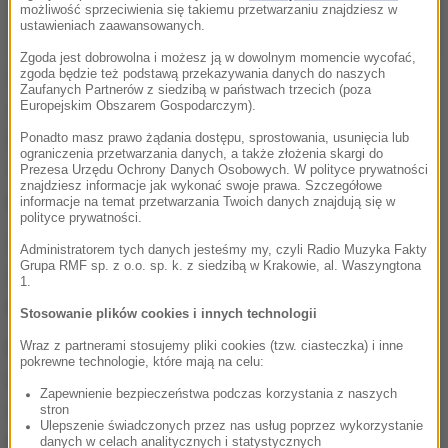
możliwość sprzeciwienia się takiemu przetwarzaniu znajdziesz w
ustawieniach zaawansowanych.
Zgoda jest dobrowolna i możesz ją w dowolnym momencie wycofać,
Możemy powiedzieć dzisiaj tak: po tym, co
zgoda będzie też podstawą przekazywania danych do naszych
Zaufanych Partnerów z siedzibą w państwach trzecich (poza
zobaczyliśmy dzisiaj w województwie pomorskim,
Europejskim Obszarem Gospodarczym).
nie ma w tej chwili potrzeby, w mojej ocenie, w inny
Ponadto masz prawo żądania dostępu, sprostowania, usunięcia lub
ograniczenia przetwarzania danych, a także złożenia skargi do
sposób prowadzenia akcji, ponieważ jest
Prezesa Urzędu Ochrony Danych Osobowych. W polityce prywatności
znajdziesz informacje jak wykonać swoje prawa. Szczegółowe
prowadzona wzorowo
- powiedziała szefowa rządu.
informacje na temat przetwarzania Twoich danych znajdują się w
polityce prywatności.
Wszystkie służby działają jak należy. Środki
Administratorem tych danych jesteśmy my, czyli Radio Muzyka Fakty
Grupa RMF sp. z o.o. sp. k. z siedzibą w Krakowie, al. Waszyngtona
finansowe docierają (...) Wszystko to, co jest
1.
potrzebne, jest w tej chwili użyte w akcji
- zapewniła.
Stosowanie plików cookies i innych technologii
Premier podkreśliła, że teraz najważniejsze jest,
Wraz z partnerami stosujemy pliki cookies (tzw. ciasteczka) i inne
pokrewne technologie, które mają na celu:
żeby mieszkańcy mieli prąd. Dziękowała wszystkim
Zapewnienie bezpieczeństwa podczas korzystania z naszych
służbom za ciągłą pracę od początku wystąpienia
stron
Ulepszenie świadczonych przez nas usług poprzez wykorzystanie
zdarzenia.
Wszędzie pracują służby, usuwane są
danych w celach analitycznych i statystycznych