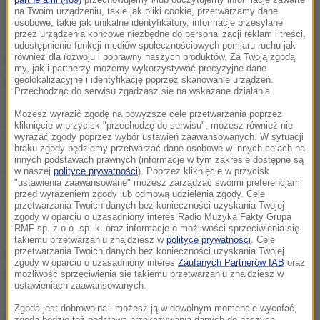
mordowanie".
na Twoim urządzeniu, takie jak pliki cookie, przetwarzamy dane
osobowe, takie jak unikalne identyfikatory, informacje przesyłane
przez urządzenia końcowe niezbędne do personalizacji reklam i treści,
Zawiadomienie w tej sprawie złożyła do prokuratury
udostępnienie funkcji mediów społecznościowych pomiaru ruchu jak
Partia Zieloni. Jak poinformowała PAP rzeczniczka
również dla rozwoju i poprawny naszych produktów. Za Twoją zgodą
my, jak i partnerzy możemy wykorzystywać precyzyjne dane
poznańskiej prokuratury Magdalena Mazur-Prus,
geolokalizacyjne i identyfikację poprzez skanowanie urządzeń.
Przechodząc do serwisu zgadzasz się na wskazane działania.
śledczy zdecydowali o odmowie wszczęcia
Możesz wyrazić zgodę na powyższe cele przetwarzania poprzez
dochodzenia.
Uznaliśmy, że zamieszczenie tego
kliknięcie w przycisk "przechodzę do serwisu", możesz również nie
wyrażać zgody poprzez wybór ustawień zaawansowanych. W sytuacji
plakatu nie wyczerpuje znamion żadnego
braku zgody będziemy przetwarzać dane osobowe w innych celach na
innych podstawach prawnych (informacje w tym zakresie dostępne są
przestępstwa
- powiedziała Mazur-Prus.
w naszej
polityce prywatności
). Poprzez kliknięcie w przycisk
"ustawienia zaawansowane" możesz zarządzać swoimi preferencjami
przed wyrażeniem zgody lub odmową udzielenia zgody. Cele
przetwarzania Twoich danych bez konieczności uzyskania Twojej
Jak dodała, sprawa może być potraktowana jako
zgody w oparciu o uzasadniony interes Radio Muzyka Fakty Grupa
wykroczenie - zakłócenie spokoju, porządku
RMF sp. z o.o. sp. k. oraz informacje o możliwości sprzeciwienia się
takiemu przetwarzaniu znajdziesz w
polityce prywatności
. Cele
publicznego, lub umieszczenie w miejscu
przetwarzania Twoich danych bez konieczności uzyskania Twojej
zgody w oparciu o uzasadniony interes
Zaufanych Partnerów IAB
oraz
publicznym nieprzyzwoitego ogłoszenia, napisu, lub
możliwość sprzeciwienia się takiemu przetwarzaniu znajdziesz w
ustawieniach zaawansowanych.
rysunku. Postępowanie w takich sprawach prowadzi
Zgoda jest dobrowolna i możesz ją w dowolnym momencie wycofać,
policja.
Po uprawomocnieniu się postanowienia,
zgoda będzie też podstawą przekazywania danych do naszych