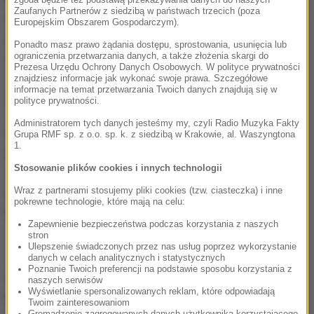
Zaufanych Partnerów z siedzibą w państwach trzecich (poza
materiały zostaną przesłane do komisariatu Poznań -
Europejskim Obszarem Gospodarczym).
Nowe Miasto, policjanci ocenią, czy jest to
Ponadto masz prawo żądania dostępu, sprostowania, usunięcia lub
ograniczenia przetwarzania danych, a także złożenia skargi do
wykroczenie -
powiedziała Mazur-Prus.
Prezesa Urzędu Ochrony Danych Osobowych. W polityce prywatności
znajdziesz informacje jak wykonać swoje prawa. Szczegółowe
informacje na temat przetwarzania Twoich danych znajdują się w
Zieloni: Zdjęcie jest nieprzyzwoite
polityce prywatności.
Administratorem tych danych jesteśmy my, czyli Radio Muzyka Fakty
Uznaliśmy, że zdjęcie, jakie znajduje się na Śródce
Grupa RMF sp. z o.o. sp. k. z siedzibą w Krakowie, al. Waszyngtona
1.
jest nieprzyzwoite, a ta nieprzyzwoitość jest czymś
Stosowanie plików cookies i innych technologii
co wywołuje oburzenie społeczne i lekceważy
Wraz z partnerami stosujemy pliki cookies (tzw. ciasteczka) i inne
uczucia innych osób
- powiedział PAP Marcin
pokrewne technologie, które mają na celu:
Krawczyk z Partii Zieloni.
Zapewnienie bezpieczeństwa podczas korzystania z naszych
stron
Ulepszenie świadczonych przez nas usług poprzez wykorzystanie
Jak dodał, Partia Zieloni nie otrzymała jeszcze
danych w celach analitycznych i statystycznych
Poznanie Twoich preferencji na podstawie sposobu korzystania z
oficjalnej decyzji o odmowie wszczęcia śledztwa.
naszych serwisów
Wyświetlanie spersonalizowanych reklam, które odpowiadają
Krawczyk zapewnił jednak, że partia będzie
Twoim zainteresowaniom
Gromadzenie zagregowanych danych użytkownika korzystającego