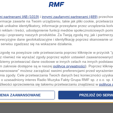
i partnerami IAB (1019)
i
innymi zaufanymi partnerami (489)
przechow
ormacje zawarte na Twoim urządzeniu, takie jak pliki cookie, przetwar
jak unikalne identyfikatory, informacje przesyłane przez urządzenia k
i reklam i treści, udostępnienie funkcji mediów społecznościowych pom
woju i poprawny naszych produktów. Za Twoją zgodą my, jak i partner
recyzyjne dane geolokalizacyjne i identyfikację poprzez skanowanie u
serwisu zgadzasz się na wskazane działania.
zgodę na powyższe cele przetwarzania poprzez kliknięcie w przycisk 
z również nie wyrażać zgody poprzez wybór ustawień zaawansowanych
dziemy przetwarzać dane osobowe w innych celach na innych podsta
ym zakresie dostępne są w naszej
polityce prywatności
). Poprzez kliknię
awansowane" możesz zarządzać swoimi preferencjami przed wyrażenie
ia zgody. Cele przetwarzania Twoich danych bez konieczności uzyska
 o uzasadniony interes Radio Muzyka Fakty Grupa RMF sp. z o.o. sp. k
żliwości sprzeciwienia się takiemu przetwarzaniu znajdziesz w
polityce
nia Twoich danych bez konieczności uzyskania Twojej zgody w oparci
ch Partnerów IAB
oraz możliwość sprzeciwienia się takiemu przetwarza
IENIA ZAAWANSOWANE
PRZEJDŹ DO SERW
aawansowanych.
rowolna i możesz ją w dowolnym momencie wycofać, zgoda będzie też
anych do naszych Zaufanych Partnerów z siedzibą w państwach trzec