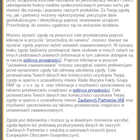
przez urządzenia końcowe niezbędne do personalizacji reklam i treści,
udostępnienie funkcji mediów społecznościowych pomiaru ruchu jak
przyjętego przez policję zgłoszenia wynikało, że
również dla rozwoju i poprawny naszych produktów. Za Twoją zgodą
my, jak i partnerzy możemy wykorzystywać precyzyjne dane
sprawcy wykorzystując nieuwagę pracowników
geolokalizacyjne i identyfikację poprzez skanowanie urządzeń.
Przechodząc do serwisu zgadzasz się na wskazane działania.
zabrali ze stoiska alkoholowego 5 butelek
Możesz wyrazić zgodę na powyższe cele przetwarzania poprzez
markowego alkoholu. Schowali je w plecaku i wyszli.
kliknięcie w przycisk "przechodzę do serwisu", możesz również nie
wyrażać zgody poprzez wybór ustawień zaawansowanych. W sytuacji
Z nagrania wynika, że alkohol schowali także pod
braku zgody będziemy przetwarzać dane osobowe w innych celach na
innych podstawach prawnych (informacje w tym zakresie dostępne są
kurtką. To młodzi mężczyźni: jeden wysoki i
w naszej
polityce prywatności
). Poprzez kliknięcie w przycisk
"ustawienia zaawansowane" możesz zarządzać swoimi preferencjami
szczupły, drugi tęższej budowy ciała.
przed wyrażeniem zgody lub odmową udzielenia zgody. Cele
przetwarzania Twoich danych bez konieczności uzyskania Twojej
zgody w oparciu o uzasadniony interes Radio Muzyka Fakty Grupa
Policja prosi o kontakt tych, którzy rozpoznają
RMF sp. z o.o. sp. k. oraz informacje o możliwości sprzeciwienia się
takiemu przetwarzaniu znajdziesz w
polityce prywatności
. Cele
złodziei.
przetwarzania Twoich danych bez konieczności uzyskania Twojej
zgody w oparciu o uzasadniony interes
Zaufanych Partnerów IAB
oraz
możliwość sprzeciwienia się takiemu przetwarzaniu znajdziesz w
(łł)
ustawieniach zaawansowanych.
Zgoda jest dobrowolna i możesz ją w dowolnym momencie wycofać,
zgoda będzie też podstawą przekazywania danych do naszych
Dalsza część artykułu pod materiałem video:
Zaufanych Partnerów z siedzibą w państwach trzecich (poza
Europejskim Obszarem Gospodarczym).