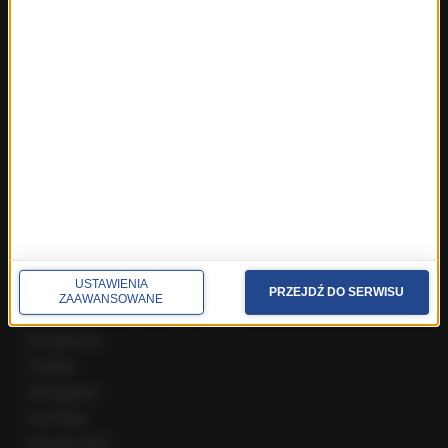
Fakty z Wrocławia
Fakty z Zakopanego
ROZMOWY W RMF FM
Najnowsze rozmowy w RMF FM
Rozmowa o 7:00 w RMF FM i Radiu RMF24
Poranna rozmowa w RMF FM
Popołudniowa rozmowa w RMF FM
Gość Krzysztofa Ziemca w RMF FM
Rozmowy w Radiu RMF24
SPOŁECZNOŚĆ
USTAWIENIA
PRZEJDŹ DO SERWISU
ZAAWANSOWANE
Facebook
Twitter
Instagram
YouTube
Kanały RSS