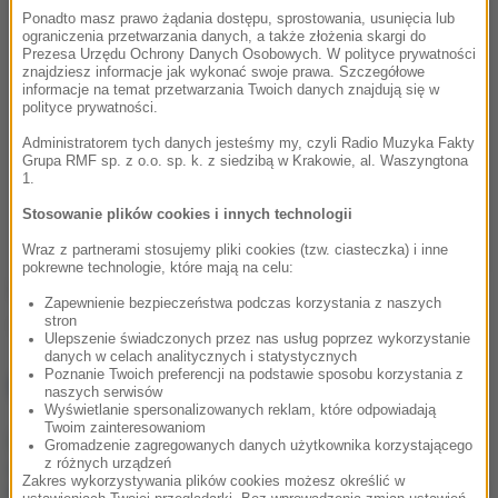
Ponadto masz prawo żądania dostępu, sprostowania, usunięcia lub
ograniczenia przetwarzania danych, a także złożenia skargi do
Prezesa Urzędu Ochrony Danych Osobowych. W polityce prywatności
znajdziesz informacje jak wykonać swoje prawa. Szczegółowe
informacje na temat przetwarzania Twoich danych znajdują się w
polityce prywatności.
Administratorem tych danych jesteśmy my, czyli Radio Muzyka Fakty
Grupa RMF sp. z o.o. sp. k. z siedzibą w Krakowie, al. Waszyngtona
1.
Stosowanie plików cookies i innych technologii
Wraz z partnerami stosujemy pliki cookies (tzw. ciasteczka) i inne
pokrewne technologie, które mają na celu:
Źródło: RMF24
Zapewnienie bezpieczeństwa podczas korzystania z naszych
stron
kradzież
Tagi:
Ulepszenie świadczonych przez nas usług poprzez wykorzystanie
danych w celach analitycznych i statystycznych
Poznanie Twoich preferencji na podstawie sposobu korzystania z
NAJWAŻNIEJSZE FAKTY
naszych serwisów
Wyświetlanie spersonalizowanych reklam, które odpowiadają
Twoim zainteresowaniom
Mobilizacja po
Gromadzenie zagregowanych danych użytkownika korzystającego
wydarzeniach w Lipsku.
z różnych urządzeń
Zakres wykorzystywania plików cookies możesz określić w
Polska dołącza do rozmów