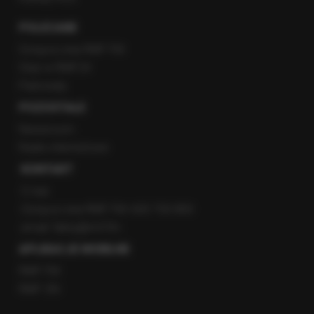
POLECANE
Gorąca Linia RMF FM
Staż w RMF24
Patronaty
POZOSTAŁE
Newsroom
Radio internetowe
KONTAKT
O nas
Gorąca Linia RMF FM: 600 700 800
email: fakty@rmf.fm
APLIKACJE MOBILNE
RMF FM
RMF ON