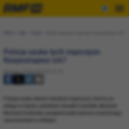
RMF24
Fakty
Polska
Policja szuka tych mężczyzn. Rozpoznajesz ich?
Policja szuka tych mężczyzn.
Rozpoznajesz ich?
Niedziela, 27 listopada 2016 (16:10)
Policja szuka dwóch młodych mężczyzn, którzy ze
sklepu w Opolu Lubelskim ukradli 5 butelek alkoholu.
Moment kradzieży zarejestrowały kamery monitoringu
zamontowane w sklepie.