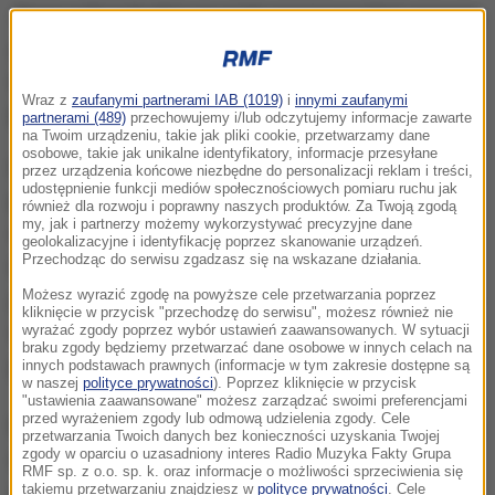
Teraz policja będzie musiała przeprowadzić sprawie
dochodzenie - usłyszał nasz reporter w
Wojewódzkim Inspektoracie Weterynarii w
Wraz z
zaufanymi partnerami IAB (1019)
i
innymi zaufanymi
Bydgoszczy.
partnerami (489)
przechowujemy i/lub odczytujemy informacje zawarte
na Twoim urządzeniu, takie jak pliki cookie, przetwarzamy dane
osobowe, takie jak unikalne identyfikatory, informacje przesyłane
Dla inspektorów najważniejsze jest to, że ptaki nie
przez urządzenia końcowe niezbędne do personalizacji reklam i treści,
udostępnienie funkcji mediów społecznościowych pomiaru ruchu jak
padły przez wirusa ptasiej grypy. Nadal najbliżsi są
również dla rozwoju i poprawny naszych produktów. Za Twoją zgodą
my, jak i partnerzy możemy wykorzystywać precyzyjne dane
wersji, że to wynik zatrucia pokarmowego. Może do
geolokalizacyjne i identyfikację poprzez skanowanie urządzeń.
Przechodząc do serwisu zgadzasz się na wskazane działania.
niego dojść także w sposób naturalny. Na przykład
Możesz wyrazić zgodę na powyższe cele przetwarzania poprzez
jeśli ptaki żerowały na polu obsianym ziarnami, które
kliknięcie w przycisk "przechodzę do serwisu", możesz również nie
wcześniej potraktowano środkami
wyrażać zgody poprzez wybór ustawień zaawansowanych. W sytuacji
braku zgody będziemy przetwarzać dane osobowe w innych celach na
przeciwgrzybicznymi.
innych podstawach prawnych (informacje w tym zakresie dostępne są
w naszej
polityce prywatności
). Poprzez kliknięcie w przycisk
"ustawienia zaawansowane" możesz zarządzać swoimi preferencjami
przed wyrażeniem zgody lub odmową udzielenia zgody. Cele
Martwe ptaki - gawrony i kawki - zauważono wczoraj
przetwarzania Twoich danych bez konieczności uzyskania Twojej
zgody w oparciu o uzasadniony interes Radio Muzyka Fakty Grupa
około 14. Na miejscu służby zabezpieczyły kilkaset
RMF sp. z o.o. sp. k. oraz informacje o możliwości sprzeciwienia się
sztuk martwych zwierząt. Przewieziono zostały do
takiemu przetwarzaniu znajdziesz w
polityce prywatności
. Cele