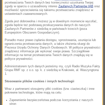
przetwarzania Twoich danych bez konieczności uzyskania Twojej
utylizacji. Obszar o powierzchni mniej więcej
zgody w oparciu o uzasadniony interes
Zaufanych Partnerów IAB
oraz
możliwość sprzeciwienia się takiemu przetwarzaniu znajdziesz w
hektara został też zdezynfekowany przez
ustawieniach zaawansowanych.
specjalistyczną firmą.
Zgoda jest dobrowolna i możesz ją w dowolnym momencie wycofać,
zgoda będzie też podstawą przekazywania danych do naszych
Zaufanych Partnerów z siedzibą w państwach trzecich (poza
(mal)
Europejskim Obszarem Gospodarczym).
Ponadto masz prawo żądania dostępu, sprostowania, usunięcia lub
ograniczenia przetwarzania danych, a także złożenia skargi do
Dalsza część artykułu pod materiałem video:
Prezesa Urzędu Ochrony Danych Osobowych. W polityce prywatności
znajdziesz informacje jak wykonać swoje prawa. Szczegółowe
informacje na temat przetwarzania Twoich danych znajdują się w
polityce prywatności.
Administratorem tych danych jesteśmy my, czyli Radio Muzyka Fakty
Grupa RMF sp. z o.o. sp. k. z siedzibą w Krakowie, al. Waszyngtona
1.
Stosowanie plików cookies i innych technologii
Wraz z partnerami stosujemy pliki cookies (tzw. ciasteczka) i inne
pokrewne technologie, które mają na celu:
Zapewnienie bezpieczeństwa podczas korzystania z naszych
stron