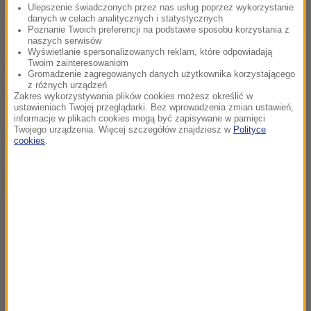
Ulepszenie świadczonych przez nas usług poprzez wykorzystanie
danych w celach analitycznych i statystycznych
Poznanie Twoich preferencji na podstawie sposobu korzystania z
naszych serwisów
Wyświetlanie spersonalizowanych reklam, które odpowiadają
Twoim zainteresowaniom
Źródło: RMF FM
Gromadzenie zagregowanych danych użytkownika korzystającego
z różnych urządzeń
ptaki
Tagi:
Zakres wykorzystywania plików cookies możesz określić w
ustawieniach Twojej przeglądarki. Bez wprowadzenia zmian ustawień,
informacje w plikach cookies mogą być zapisywane w pamięci
Twojego urządzenia. Więcej szczegółów znajdziesz w
Polityce
chcesz widzieć więcej artykułów od RMF24?
dodaj w
cookies
.
Google