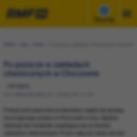
Słuchaj
RMF24
Fakty
Polska
Po pożarze w zakładach chemicznych w Chorzowie
Po pożarze w zakładach
chemicznych w Chorzowie
udostępnij
Autor:
Marcin Buczek
Środa, 1 grudnia 2021 (11:26)
Policja pod nadzorem prokuratury zajęła się sprawą
wczorajszego pożaru w Chorzowie w woj. śląskim.
Spłonął tam budynek znajdujący się na terenie
zakładów chemicznych. Przez całą noc teren ten był