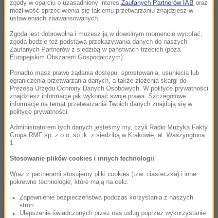
zgody w oparciu o uzasadniony interes
Zaufanych Partnerów IAB
oraz
Dalsza część artykułu pod materiałem video:
możliwość sprzeciwienia się takiemu przetwarzaniu znajdziesz w
ustawieniach zaawansowanych.
Zgoda jest dobrowolna i możesz ją w dowolnym momencie wycofać,
zgoda będzie też podstawą przekazywania danych do naszych
Zaufanych Partnerów z siedzibą w państwach trzecich (poza
Europejskim Obszarem Gospodarczym).
Ponadto masz prawo żądania dostępu, sprostowania, usunięcia lub
ograniczenia przetwarzania danych, a także złożenia skargi do
Prezesa Urzędu Ochrony Danych Osobowych. W polityce prywatności
znajdziesz informacje jak wykonać swoje prawa. Szczegółowe
informacje na temat przetwarzania Twoich danych znajdują się w
polityce prywatności.
Administratorem tych danych jesteśmy my, czyli Radio Muzyka Fakty
Grupa RMF sp. z o.o. sp. k. z siedzibą w Krakowie, al. Waszyngtona
1.
Stosowanie plików cookies i innych technologii
Dziś miejsce to będzie oglądał biegły do spraw
Wraz z partnerami stosujemy pliki cookies (tzw. ciasteczka) i inne
pożarnictwa.
pokrewne technologie, które mają na celu:
Zapewnienie bezpieczeństwa podczas korzystania z naszych
stron
Opracowanie:
Joanna Potocka
Ulepszenie świadczonych przez nas usług poprzez wykorzystanie