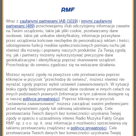
laboratorium badawcze firmy produkującej
specjalistyczne środki chemiczne. Kiedy pojawił się
Wraz z
zaufanymi partnerami IAB (1019)
i
innymi zaufanymi
tam ogień, wewnątrz było 15 osób. Wszyscy wybiegli
partnerami (489)
przechowujemy i/lub odczytujemy informacje zawarte
na Twoim urządzeniu, takie jak pliki cookie, przetwarzamy dane
na zewnątrz jeszcze przed przyjazdem strażaków.
osobowe, takie jak unikalne identyfikatory, informacje przesyłane
przez urządzenia końcowe niezbędne do personalizacji reklam i treści,
udostępnienie funkcji mediów społecznościowych pomiaru ruchu jak
Pożar wybuchł około 10:00. Akcja strażaków trwała
również dla rozwoju i poprawny naszych produktów. Za Twoją zgodą
my, jak i partnerzy możemy wykorzystywać precyzyjne dane
10 godzin.
geolokalizacyjne i identyfikację poprzez skanowanie urządzeń.
Przechodząc do serwisu zgadzasz się na wskazane działania.
W czasie gaszenia ognia nie stwierdzono
Możesz wyrazić zgodę na powyższe cele przetwarzania poprzez
kliknięcie w przycisk "przechodzę do serwisu", możesz również nie
zanieczyszczenia powietrza trującymi gazami. W
wyrażać zgody poprzez wybór ustawień zaawansowanych. W sytuacji
braku zgody będziemy przetwarzać dane osobowe w innych celach na
szczytowym momencie na miejscu było 37
innych podstawach prawnych (informacje w tym zakresie dostępne są
w naszej
polityce prywatności
). Poprzez kliknięcie w przycisk
strażackich wozów i około 100 strażaków.
"ustawienia zaawansowane" możesz zarządzać swoimi preferencjami
przed wyrażeniem zgody lub odmową udzielenia zgody. Cele
Przyczyny pojawienia się ognia ani straty po pożarze
przetwarzania Twoich danych bez konieczności uzyskania Twojej
zgody w oparciu o uzasadniony interes Radio Muzyka Fakty Grupa
na razie nie są znane.
RMF sp. z o.o. sp. k. oraz informacje o możliwości sprzeciwienia się
takiemu przetwarzaniu znajdziesz w
polityce prywatności
. Cele
przetwarzania Twoich danych bez konieczności uzyskania Twojej