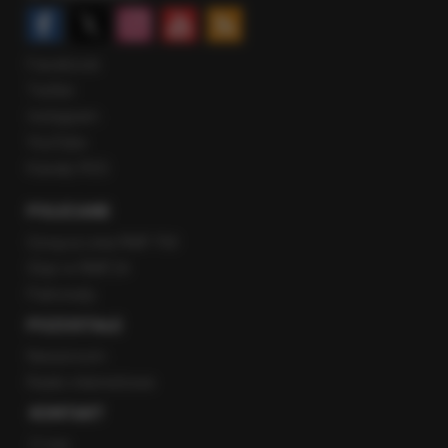
Facebook
Twitter
Instagram
YouTube
Kanały RSS
POLECANE
Gorąca Linia RMF FM
Staż w RMF24
Patronaty
POZOSTAŁE
Newsroom
Radio internetowe
KONTAKT
O nas