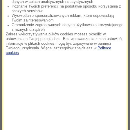
danych w celach analitycznych i statystycznych
Poznanie Twoich preferencji na podstawie sposobu korzystania z
naszych serwisów
Źródło: RMF FM
Wyświetlanie spersonalizowanych reklam, które odpowiadają
Twoim zainteresowaniom
Gromadzenie zagregowanych danych użytkownika korzystającego
z różnych urządzeń
chcesz widzieć więcej artykułów od RMF24?
dodaj w
Zakres wykorzystywania plików cookies możesz określić w
Google
ustawieniach Twojej przeglądarki. Bez wprowadzenia zmian ustawień,
informacje w plikach cookies mogą być zapisywane w pamięci
Twojego urządzenia. Więcej szczegółów znajdziesz w
Polityce
cookies
.