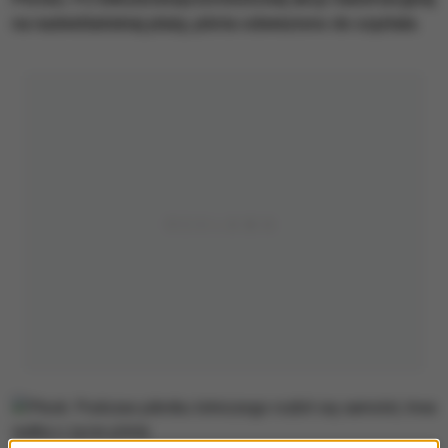
na nadwiślańskiej plaży, pilota odwieziono do szpitala.