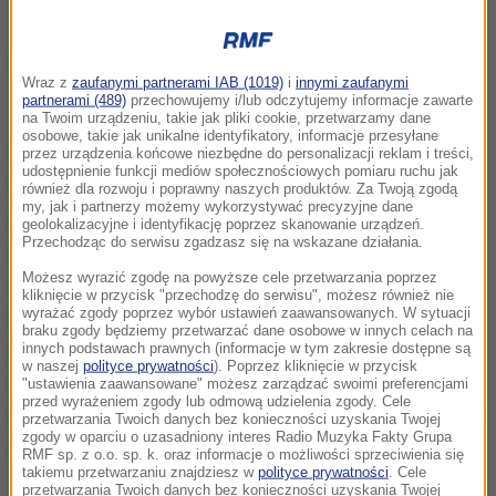
Wraz z
zaufanymi partnerami IAB (1019)
i
innymi zaufanymi
partnerami (489)
przechowujemy i/lub odczytujemy informacje zawarte
na Twoim urządzeniu, takie jak pliki cookie, przetwarzamy dane
osobowe, takie jak unikalne identyfikatory, informacje przesyłane
Samolot pilotowany przez Szufę z impetem uderzył
przez urządzenia końcowe niezbędne do personalizacji reklam i treści,
udostępnienie funkcji mediów społecznościowych pomiaru ruchu jak
w wodę i zatonął. Po około 20 minutach ratownikom
również dla rozwoju i poprawny naszych produktów. Za Twoją zgodą
my, jak i partnerzy możemy wykorzystywać precyzyjne dane
udało się wydobyć pilota i przewieźć go na plażę,
geolokalizacyjne i identyfikację poprzez skanowanie urządzeń.
Przechodząc do serwisu zgadzasz się na wskazane działania.
gdzie zespół lekarzy przeprowadzał akcję
Możesz wyrazić zgodę na powyższe cele przetwarzania poprzez
reanimacyjną. W pobliżu stał helikopter Lotniczego
kliknięcie w przycisk "przechodzę do serwisu", możesz również nie
wyrażać zgody poprzez wybór ustawień zaawansowanych. W sytuacji
Pogotowia Ratunkowego i karetka pogotowia. Po
braku zgody będziemy przetwarzać dane osobowe w innych celach na
innych podstawach prawnych (informacje w tym zakresie dostępne są
godzinie 18 karetka z rannym ruszyła w kierunku
w naszej
polityce prywatności
). Poprzez kliknięcie w przycisk
szpitala Wojewódzkiego w Płocku. W związku z
"ustawienia zaawansowane" możesz zarządzać swoimi preferencjami
przed wyrażeniem zgody lub odmową udzielenia zgody. Cele
wypadkiem organizatorzy płockiego pikniku odwołali
przetwarzania Twoich danych bez konieczności uzyskania Twojej
zgody w oparciu o uzasadniony interes Radio Muzyka Fakty Grupa
sobotnie i niedzielne pokazy.
RMF sp. z o.o. sp. k. oraz informacje o możliwości sprzeciwienia się
takiemu przetwarzaniu znajdziesz w
polityce prywatności
. Cele
przetwarzania Twoich danych bez konieczności uzyskania Twojej