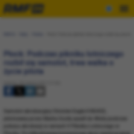
RMF24
Fakty
Polska
Płock: Podczas pikniku lotniczego rozbił się samolot,
Płock: Podczas pikniku lotniczego
rozbił się samolot, trwa walka o
życie pilota
Sobota, 18 czerwca 2011 (17:22)
Samolot akrobacyjny Christen Eagle II N54CE,
pilotowany przez Marka Szufę spadł do Wisły podczas
pokazu akrobacji w ramach V Pikniku Lotniczego w
Płocku. Po kilkudziesięciominutowej akcji reanimacyjnej