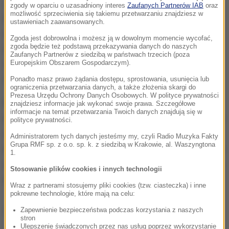
Jak poinformował prezes aeroklubu ziemi
zgody w oparciu o uzasadniony interes
Zaufanych Partnerów IAB
oraz
możliwość sprzeciwienia się takiemu przetwarzaniu znajdziesz w
mazowieckiej Włodzimierz Strześniewski, maszyna
ustawieniach zaawansowanych.
uderzając w powierzchnię wody doszczętnie się
Zgoda jest dobrowolna i możesz ją w dowolnym momencie wycofać,
zgoda będzie też podstawą przekazywania danych do naszych
rozbiła.
Od ratowników otrzymałem informację, że
Zaufanych Partnerów z siedzibą w państwach trzecich (poza
Europejskim Obszarem Gospodarczym).
kadłub maszyny wbił się w dno rzeki
- powiedział
Strześniewski.
Ponadto masz prawo żądania dostępu, sprostowania, usunięcia lub
ograniczenia przetwarzania danych, a także złożenia skargi do
Prezesa Urzędu Ochrony Danych Osobowych. W polityce prywatności
Marek Szufa jest uznawany za jednego z
znajdziesz informacje jak wykonać swoje prawa. Szczegółowe
informacje na temat przetwarzania Twoich danych znajdują się w
najlepszych pilotów akrobacyjnych w Polsce. Swego
polityce prywatności.
czasu był wicemistrzem Polski. Latał też w kadrze
Administratorem tych danych jesteśmy my, czyli Radio Muzyka Fakty
Grupa RMF sp. z o.o. sp. k. z siedzibą w Krakowie, al. Waszyngtona
narodowej. Od pewnego czasu już nie startował jako
1.
zawodnik, natomiast latał dalej akrobacyjnie właśnie
Stosowanie plików cookies i innych technologii
m.in. przy okazji różnego rodzaju imprez lotniczych.
Wraz z partnerami stosujemy pliki cookies (tzw. ciasteczka) i inne
pokrewne technologie, które mają na celu:
Dalsza część artykułu pod materiałem video:
Zapewnienie bezpieczeństwa podczas korzystania z naszych
stron
Ulepszenie świadczonych przez nas usług poprzez wykorzystanie