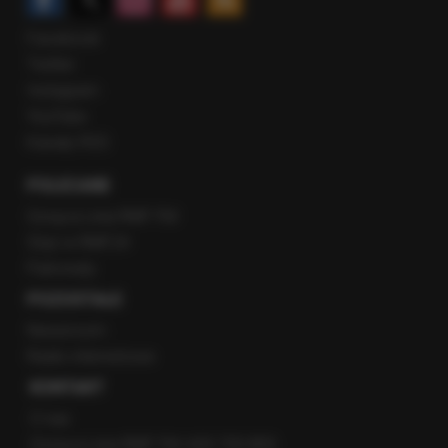
Facebook
Twitter
Instagram
YouTube
Kanały RSS
POLECANE
Gorąca Linia RMF FM
Staż w RMF24
Patronaty
POZOSTAŁE
Newsroom
Radio internetowe
KONTAKT
O nas
Gorąca Linia RMF FM: 600 700 800