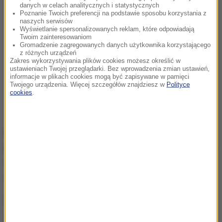
danych w celach analitycznych i statystycznych
Poznanie Twoich preferencji na podstawie sposobu korzystania z
naszych serwisów
Wyświetlanie spersonalizowanych reklam, które odpowiadają
Twoim zainteresowaniom
Gromadzenie zagregowanych danych użytkownika korzystającego
z różnych urządzeń
Zakres wykorzystywania plików cookies możesz określić w
ustawieniach Twojej przeglądarki. Bez wprowadzenia zmian ustawień,
informacje w plikach cookies mogą być zapisywane w pamięci
Twojego urządzenia. Więcej szczegółów znajdziesz w
Polityce
cookies
.
Na swojej stronie internetowej Szufa pisze, że
lotnictwo było od zawsze jego największą pasją. Ma
wylatane ponad 20 tys. godzin na różnych typach
samolotów i ok. tysiąca godzin na szybowcach.
Od 1979 r. był pilotem liniowym w PLL LOT, miał
uprawnienia na samoloty pasażerskie An-24, Ił-18