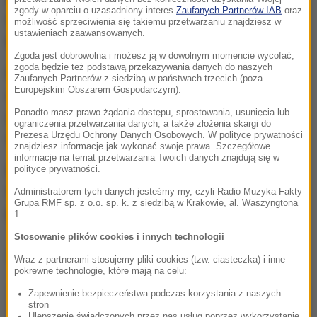
zgody w oparciu o uzasadniony interes
Zaufanych Partnerów IAB
oraz
tysięcy złotych, zakaz opuszczania kraju i
możliwość sprzeciwienia się takiemu przetwarzaniu znajdziesz w
ustawieniach zaawansowanych.
konieczność stawiania się na komisariacie.
Zgoda jest dobrowolna i możesz ją w dowolnym momencie wycofać,
zgoda będzie też podstawą przekazywania danych do naszych
Piosenkarka została zatrzymana rano. Policjanci
Zaufanych Partnerów z siedzibą w państwach trzecich (poza
Europejskim Obszarem Gospodarczym).
zapukali do jej drzwi po godz. 6. Artystka otworzyła
Ponadto masz prawo żądania dostępu, sprostowania, usunięcia lub
je jednak dopiero o 8:30. Następnie wezwała
ograniczenia przetwarzania danych, a także złożenia skargi do
Prezesa Urzędu Ochrony Danych Osobowych. W polityce prywatności
adwokata.
znajdziesz informacje jak wykonać swoje prawa. Szczegółowe
informacje na temat przetwarzania Twoich danych znajdują się w
Dorota R. trafiła na komendę policji na Mokotowie.
polityce prywatności.
Stamtąd została zawieziona do warszawskiej
Administratorem tych danych jesteśmy my, czyli Radio Muzyka Fakty
Grupa RMF sp. z o.o. sp. k. z siedzibą w Krakowie, al. Waszyngtona
prokuratury okręgowej.
1.
Stosowanie plików cookies i innych technologii
Dalsza część artykułu pod materiałem video:
Wraz z partnerami stosujemy pliki cookies (tzw. ciasteczka) i inne
pokrewne technologie, które mają na celu:
Zapewnienie bezpieczeństwa podczas korzystania z naszych
stron
Ulepszenie świadczonych przez nas usług poprzez wykorzystanie