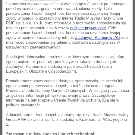
Dalsza część artykułu pod materiałem video:
"ustawienia zaawansowane" możesz zarządzać swoimi preferencjami
przed wyrażeniem zgody lub odmową udzielenia zgody. Cele
przetwarzania Twoich danych bez konieczności uzyskania Twojej
zgody w oparciu o uzasadniony interes Radio Muzyka Fakty Grupa
RMF sp. z o.o. sp. k. oraz informacje o możliwości sprzeciwienia się
takiemu przetwarzaniu znajdziesz w
polityce prywatności
. Cele
przetwarzania Twoich danych bez konieczności uzyskania Twojej
zgody w oparciu o uzasadniony interes
Zaufanych Partnerów IAB
oraz
możliwość sprzeciwienia się takiemu przetwarzaniu znajdziesz w
ustawieniach zaawansowanych.
Zgoda jest dobrowolna i możesz ją w dowolnym momencie wycofać,
zgoda będzie też podstawą przekazywania danych do naszych
Zaufanych Partnerów z siedzibą w państwach trzecich (poza
Europejskim Obszarem Gospodarczym).
Ponadto masz prawo żądania dostępu, sprostowania, usunięcia lub
ograniczenia przetwarzania danych, a także złożenia skargi do
Prezesa Urzędu Ochrony Danych Osobowych. W polityce prywatności
znajdziesz informacje jak wykonać swoje prawa. Szczegółowe
To ma być zastrzyk finansowy dla WORD-ów, bo to
informacje na temat przetwarzania Twoich danych znajdują się w
polityce prywatności.
już nie rząd a
samorządy wojewódzkie mają
Administratorem tych danych jesteśmy my, czyli Radio Muzyka Fakty
kształtować zarobki egzaminatorów, którzy
Grupa RMF sp. z o.o. sp. k. z siedzibą w Krakowie, al. Waszyngtona
1.
przygotowują strajk
.
Stosowanie plików cookies i innych technologii