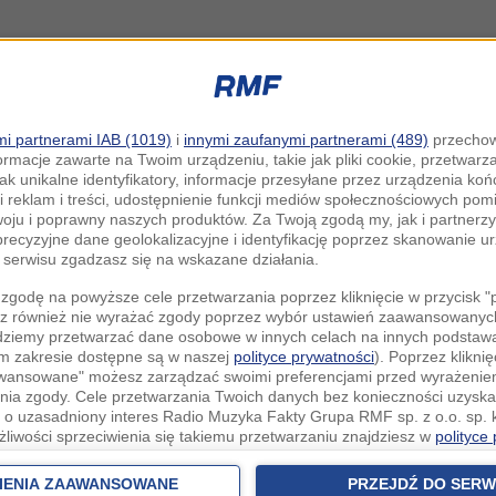
i partnerami IAB (1019)
i
innymi zaufanymi partnerami (489)
przechow
ormacje zawarte na Twoim urządzeniu, takie jak pliki cookie, przetwar
jak unikalne identyfikatory, informacje przesyłane przez urządzenia k
i reklam i treści, udostępnienie funkcji mediów społecznościowych pom
woju i poprawny naszych produktów. Za Twoją zgodą my, jak i partner
recyzyjne dane geolokalizacyjne i identyfikację poprzez skanowanie u
serwisu zgadzasz się na wskazane działania.
zgodę na powyższe cele przetwarzania poprzez kliknięcie w przycisk 
z również nie wyrażać zgody poprzez wybór ustawień zaawansowanych
dziemy przetwarzać dane osobowe w innych celach na innych podsta
ym zakresie dostępne są w naszej
polityce prywatności
). Poprzez kliknię
awansowane" możesz zarządzać swoimi preferencjami przed wyrażenie
ia zgody. Cele przetwarzania Twoich danych bez konieczności uzyska
 o uzasadniony interes Radio Muzyka Fakty Grupa RMF sp. z o.o. sp. k
żliwości sprzeciwienia się takiemu przetwarzaniu znajdziesz w
polityce
nia Twoich danych bez konieczności uzyskania Twojej zgody w oparci
ch Partnerów IAB
oraz możliwość sprzeciwienia się takiemu przetwarza
IENIA ZAAWANSOWANE
PRZEJDŹ DO SERW
aawansowanych.