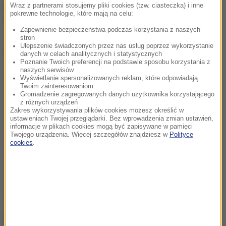
dopiero po publikacji dziennikarzy "Gazety
Wraz z partnerami stosujemy pliki cookies (tzw. ciasteczka) i inne
pokrewne technologie, które mają na celu:
Wyborczej" w 2008 roku.
Zapewnienie bezpieczeństwa podczas korzystania z naszych
stron
Ulepszenie świadczonych przez nas usług poprzez wykorzystanie
Dalsza część artykułu pod materiałem video:
danych w celach analitycznych i statystycznych
Poznanie Twoich preferencji na podstawie sposobu korzystania z
naszych serwisów
Wyświetlanie spersonalizowanych reklam, które odpowiadają
Twoim zainteresowaniom
Gromadzenie zagregowanych danych użytkownika korzystającego
z różnych urządzeń
Zakres wykorzystywania plików cookies możesz określić w
ustawieniach Twojej przeglądarki. Bez wprowadzenia zmian ustawień,
informacje w plikach cookies mogą być zapisywane w pamięci
Twojego urządzenia. Więcej szczegółów znajdziesz w
Polityce
cookies
.
W tym samym roku kościelny trybunał skazał