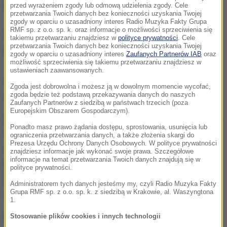
powszechnym z powodu przedawnienia spraw.
przed wyrażeniem zgody lub odmową udzielenia zgody. Cele
przetwarzania Twoich danych bez konieczności uzyskania Twojej
zgody w oparciu o uzasadniony interes Radio Muzyka Fakty Grupa
RMF sp. z o.o. sp. k. oraz informacje o możliwości sprzeciwienia się
W 2008 roku został skazany przez sąd kościelny na
takiemu przetwarzaniu znajdziesz w
polityce prywatności
. Cele
przetwarzania Twoich danych bez konieczności uzyskania Twojej
karę finansową i zakaz pracy z młodzieżą.
zgody w oparciu o uzasadniony interes
Zaufanych Partnerów IAB
oraz
możliwość sprzeciwienia się takiemu przetwarzaniu znajdziesz w
ustawieniach zaawansowanych.
Od 2010 roku szefował przejętemu przez kościół
Zgoda jest dobrowolna i możesz ją w dowolnym momencie wycofać,
szpitalowi kolejowemu w Szczecinie.
zgoda będzie też podstawą przekazywania danych do naszych
Zaufanych Partnerów z siedzibą w państwach trzecich (poza
Europejskim Obszarem Gospodarczym).
O tym, że ksiądz Andrzej Dymer miał wykorzystywać
Ponadto masz prawo żądania dostępu, sprostowania, usunięcia lub
seksualnie osoby nieletnie, szczecińscy biskupi
ograniczenia przetwarzania danych, a także złożenia skargi do
Prezesa Urzędu Ochrony Danych Osobowych. W polityce prywatności
mieli wiedzieć od 1995 roku, a ostatnie
znajdziesz informacje jak wykonać swoje prawa. Szczegółowe
informacje na temat przetwarzania Twoich danych znajdują się w
przestępstwo, które ujawnili dziennikarze, miało
polityce prywatności.
mieć miejsce w 2000 roku -
przypomina portal
Administratorem tych danych jesteśmy my, czyli Radio Muzyka Fakty
Grupa RMF sp. z o.o. sp. k. z siedzibą w Krakowie, al. Waszyngtona
TVN24.
1.
Stosowanie plików cookies i innych technologii
Kościelne śledztwo w tej sprawie wszczęto jednak