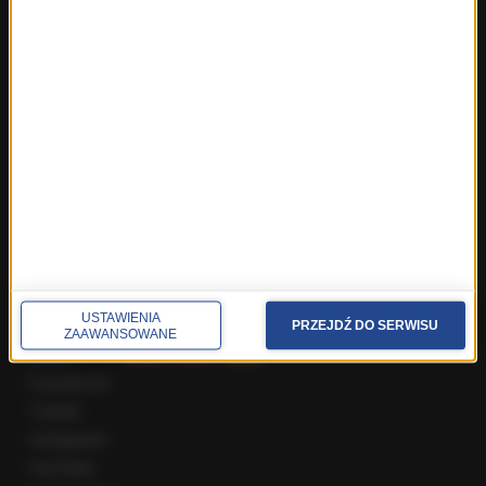
Fakty z Warszawy
Fakty z Wrocławia
Fakty z Zakopanego
ROZMOWY W RMF FM
Najnowsze rozmowy w RMF FM
Rozmowa o 7:00 w RMF FM i Radiu RMF24
Poranna rozmowa w RMF FM
Popołudniowa rozmowa w RMF FM
Gość Krzysztofa Ziemca w RMF FM
Rozmowy w Radiu RMF24
SPOŁECZNOŚĆ
USTAWIENIA
PRZEJDŹ DO SERWISU
ZAAWANSOWANE
Facebook
Twitter
Instagram
YouTube