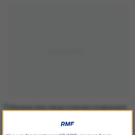
Ofiaromat, który stanął w kościele w krakowskich Mistrzejowicach