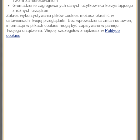
Twoim zainteresowaniom
Gromadzenie zagregowanych danych użytkownika korzystającego
z różnych urządzeń
Zakres wykorzystywania plików cookies możesz określić w
ustawieniach Twojej przeglądarki. Bez wprowadzenia zmian ustawień,
informacje w plikach cookies mogą być zapisywane w pamięci
Twojego urządzenia. Więcej szczegółów znajdziesz w
Polityce
cookies
.
Kolejne takie urządzenia powinny pojawić się w
kościołach archidiecezji krakowskiej na przełomie
roku.
Źródło: PAP
NAJWAŻNIEJSZE FAKTY
„Na wciśnięcie guzika
zrobią coming out”.
Jeszcze kilku posłów
dołączy do Rozwój Plus?