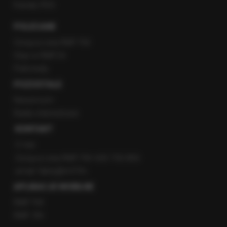
Kanały RSS
POLECANE
Gorąca Linia RMF FM
Staż w RMF24
Patronaty
POZOSTAŁE
Newsroom
Radio internetowe
KONTAKT
O nas
Gorąca Linia RMF FM: 600 700 800
email: fakty@rmf.fm
APLIKACJE MOBILNE
RMF FM
RMF ON