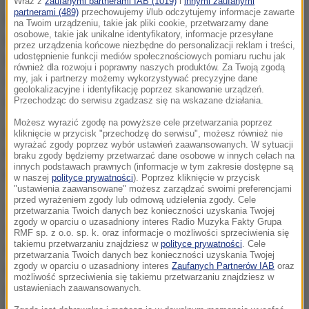
Wraz z
zaufanymi partnerami IAB (1019)
i
innymi zaufanymi
partnerami (489)
przechowujemy i/lub odczytujemy informacje zawarte
Urządzenie umożliwia wskazanie lub samodzielne
na Twoim urządzeniu, takie jak pliki cookie, przetwarzamy dane
osobowe, takie jak unikalne identyfikatory, informacje przesyłane
wpisanie kwoty i przekazanie jej przez tzw.
przez urządzenia końcowe niezbędne do personalizacji reklam i treści,
udostępnienie funkcji mediów społecznościowych pomiaru ruchu jak
transakcję zbliżeniową.
Potwierdzenie takiej
również dla rozwoju i poprawny naszych produktów. Za Twoją zgodą
my, jak i partnerzy możemy wykorzystywać precyzyjne dane
operacji jest opcjonalne i jest przesyłane SMS-em
geolokalizacyjne i identyfikację poprzez skanowanie urządzeń.
na numer darczyńcy.
Przechodząc do serwisu zgadzasz się na wskazane działania.
Możesz wyrazić zgodę na powyższe cele przetwarzania poprzez
Pierwszy ofiaromat stanął w krakowskich
kliknięcie w przycisk "przechodzę do serwisu", możesz również nie
wyrażać zgody poprzez wybór ustawień zaawansowanych. W sytuacji
Mistrzejowicach w kościele św. Maksymiliana Marii
braku zgody będziemy przetwarzać dane osobowe w innych celach na
innych podstawach prawnych (informacje w tym zakresie dostępne są
Kolbego.
w naszej
polityce prywatności
). Poprzez kliknięcie w przycisk
"ustawienia zaawansowane" możesz zarządzać swoimi preferencjami
przed wyrażeniem zgody lub odmową udzielenia zgody. Cele
Cztery lata temu 12 proc. ludzi w Polsce posługiwało
przetwarzania Twoich danych bez konieczności uzyskania Twojej
zgody w oparciu o uzasadniony interes Radio Muzyka Fakty Grupa
się kartą, dziś jest ich ponad 60 proc.
Jesteśmy
RMF sp. z o.o. sp. k. oraz informacje o możliwości sprzeciwienia się
takiemu przetwarzaniu znajdziesz w
polityce prywatności
. Cele
społeczeństwem nowoczesnym, dlatego także jako
przetwarzania Twoich danych bez konieczności uzyskania Twojej
zgody w oparciu o uzasadniony interes
Zaufanych Partnerów IAB
oraz
Kościół otwieramy się na nowe opcje
- mówi ks.
możliwość sprzeciwienia się takiemu przetwarzaniu znajdziesz w
Andrzej Kopicz, proboszcz mistrzejowickiej parafii.
ustawieniach zaawansowanych.