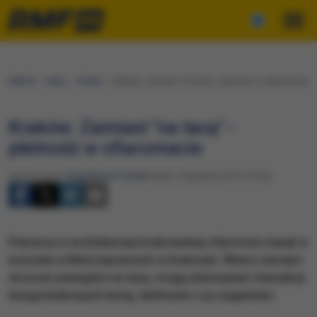
RMF24
Fakty
Polska
Kraków: Zamiast "na tacę" - płatność w ofiaromacie
Kraków: Zamiast "na tacę" -
płatność w ofiaromacie
Opracowanie:
Magdalena Partyła
Piątek, 20 grudnia 2019 (14:26)
Pierwszy w archidiecezji krakowskiej ofiaromat stanął w
kościele w Mistrzejowicach w Krakowie. Wierni zamiast
wrzucać pieniądze na tacę, mogą dokonywać transakcji
bezgotówkowych kartą, telefonem czy zegarkiem.