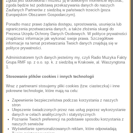
Ponadto w kancelarii mistrzejowickiej parafii
Zgoda jest dobrowolna i możesz ją w dowolnym momencie wycofać,
zgoda będzie też podstawą przekazywania danych do naszych
umieszczono terminal płatniczy.
Zaufanych Partnerów z siedzibą w państwach trzecich (poza
Europejskim Obszarem Gospodarczym).
Ofiaromat może mieć różne wersje językowe. Ten w
Ponadto masz prawo żądania dostępu, sprostowania, usunięcia lub
ograniczenia przetwarzania danych, a także złożenia skargi do
kościele w Mistrzejowicach wyświetla komunikaty
Prezesa Urzędu Ochrony Danych Osobowych. W polityce prywatności
znajdziesz informacje jak wykonać swoje prawa. Szczegółowe
po polsku i angielsku. Wzorowany jest na podobnych
informacje na temat przetwarzania Twoich danych znajdują się w
polityce prywatności.
urządzeniach funkcjonujących już w wielu krajach
Administratorem tych danych jesteśmy my, czyli Radio Muzyka Fakty
Europy, m.in. w Hiszpanii, Francji, Anglii, Włoszech
Grupa RMF sp. z o.o. sp. k. z siedzibą w Krakowie, al. Waszyngtona
czy na Węgrzech.
1.
Stosowanie plików cookies i innych technologii
Dalsza część artykułu pod materiałem video:
Wraz z partnerami stosujemy pliki cookies (tzw. ciasteczka) i inne
pokrewne technologie, które mają na celu:
Zapewnienie bezpieczeństwa podczas korzystania z naszych
stron
Ulepszenie świadczonych przez nas usług poprzez wykorzystanie
danych w celach analitycznych i statystycznych
Poznanie Twoich preferencji na podstawie sposobu korzystania z
naszych serwisów
Wyświetlanie spersonalizowanych reklam, które odpowiadają