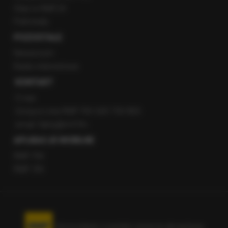
Staż w RMF24
Patronaty
POZOSTAŁE
Newsroom
Radio internetowe
KONTAKT
O nas
Gorąca Linia RMF FM: 600 700 800
email: fakty@rmf.fm
APLIKACJE MOBILNE
RMF FM
RMF ON
Korzystanie z portalu oznacza akceptację