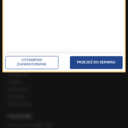
Najnowsze rozmowy w RMF FM
Rozmowa o 7:00 w RMF FM i Radiu RMF24
Poranna rozmowa w RMF FM
Popołudniowa rozmowa w RMF FM
Gość Krzysztofa Ziemca w RMF FM
Rozmowy w Radiu RMF24
SPOŁECZNOŚĆ
USTAWIENIA
PRZEJDŹ DO SERWISU
ZAAWANSOWANE
Facebook
Twitter
Instagram
YouTube
Kanały RSS
POLECANE
Gorąca Linia RMF FM