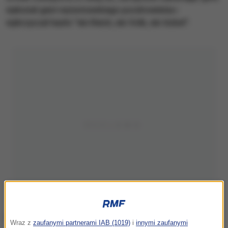
wykonał gest nazistowskiego pozdrowienia i
wykrzyczał hasło "ein Reich, ein Volk, ein ticket".
Wraz z
zaufanymi partnerami IAB (1019)
i
innymi zaufanymi