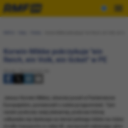
RMF24
Fakty
Polska
Korwin-Mikke pokrzykuje "ein Reich, ein Volk, ein tic
Korwin-Mikke pokrzykuje "ein
Reich, ein Volk, ein ticket" w PE
Wtorek, 7 lipca 2015 (21:06)
Janusz Korwin-Mikke, obecnie poseł w Parlamencie
Europejskim, postanowił o sobie przypomnieć. Tym
razem podczas sesji plenarnej, podczas której
odbywała się dyskusja na temat jednego biletu na różne
środki transportu w całej UE, europoseł zabierając głos