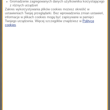
Gromadzenie zagregowanych danych użytkownika korzystającego
To nie pierwszy tego typu incydent z Januszem
z różnych urządzeń
Zakres wykorzystywania plików cookies możesz określić w
Korwinem-Mikke w roli głównej. W czerwcu poseł
ustawieniach Twojej przeglądarki. Bez wprowadzenia zmian ustawień,
informacje w plikach cookies mogą być zapisywane w pamięci
został pozbawiony immunitetu za spoliczkowanie
Twojego urządzenia. Więcej szczegółów znajdziesz w
Polityce
cookies
.
Michała Boniego. Wcześniej natomiast polityk
deklarował, że do europarlamentu wybiera się, żeby
"rozwalić Unię".
Źródło: RMF FM
NAJWAŻNIEJSZE FAKTY
Mobilizacja po
wydarzeniach w Lipsku.
Polska dołącza do rozmów
Żandarmeria Wojskowa
bada incydent z udziałem
wojskowego śmigłowca