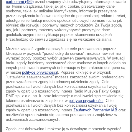
partnerami (489)
przechowujemy i/lub odczytujemy informacje zawarte
na Twoim urządzeniu, takie jak pliki cookie, przetwarzamy dane
osobowe, takie jak unikalne identyfikatory, informacje przesyłane
Kraków Arena. Ostatnie przygotowania przed rozpoczęciem FMF
przez urządzenia końcowe niezbędne do personalizacji reklam i treści,
udostępnienie funkcji mediów społecznościowych pomiaru ruchu jak
również dla rozwoju i poprawny naszych produktów. Za Twoją zgodą
Skandaliczne wystąpienie Janusza Korwina-
my, jak i partnerzy możemy wykorzystywać precyzyjne dane
geolokalizacyjne i identyfikację poprzez skanowanie urządzeń.
Mikkego miało miejsce podczas debaty dotyczącej
Przechodząc do serwisu zgadzasz się na wskazane działania.
ujednolicenia systemów biletowych w całej Europie.
Możesz wyrazić zgodę na powyższe cele przetwarzania poprzez
kliknięcie w przycisk "przechodzę do serwisu", możesz również nie
Polski europoseł został zaproszony do wypowiedzi.
wyrażać zgody poprzez wybór ustawień zaawansowanych. W sytuacji
braku zgody będziemy przetwarzać dane osobowe w innych celach na
Ta była wyjątkowo krótka.
innych podstawach prawnych (informacje w tym zakresie dostępne są
w naszej
polityce prywatności
). Poprzez kliknięcie w przycisk
"ustawienia zaawansowane" możesz zarządzać swoimi preferencjami
przed wyrażeniem zgody lub odmową udzielenia zgody. Cele
Mówimy ciągle o różnorodności, że nasz parlament
przetwarzania Twoich danych bez konieczności uzyskania Twojej
jest po to, żeby bronić różnorodności. Ale cały czas,
zgody w oparciu o uzasadniony interes Radio Muzyka Fakty Grupa
RMF sp. z o.o. sp. k. oraz informacje o możliwości sprzeciwienia się
kiedy jest głosowanie, głosujemy za ujednoliceniem
takiemu przetwarzaniu znajdziesz w
polityce prywatności
. Cele
przetwarzania Twoich danych bez konieczności uzyskania Twojej
wszystkiego. Nie jesteśmy dla różnorodności, ale dla
zgody w oparciu o uzasadniony interes
Zaufanych Partnerów IAB
oraz
możliwość sprzeciwienia się takiemu przetwarzaniu znajdziesz w
ujednolicania. Tym razem to jest: ein Reich, ein Volk,
ustawieniach zaawansowanych.
ein Ticket. Dziękuję
- zakończył. Wypowiadając te
Zgoda jest dobrowolna i możesz ją w dowolnym momencie wycofać,