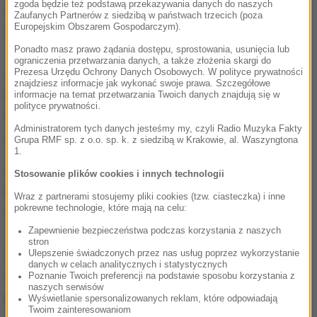
zgoda będzie też podstawą przekazywania danych do naszych
słowa polityk wykonał charakterystyczny gest
Zaufanych Partnerów z siedzibą w państwach trzecich (poza
Europejskim Obszarem Gospodarczym).
nazistowskiego pozdrowienia.
Ponadto masz prawo żądania dostępu, sprostowania, usunięcia lub
ograniczenia przetwarzania danych, a także złożenia skargi do
Słowa Korwina-Mikkego to również nawiązanie do
Prezesa Urzędu Ochrony Danych Osobowych. W polityce prywatności
znajdziesz informacje jak wykonać swoje prawa. Szczegółowe
hasła Trzeciej Rzeszy, które brzmi "Ein Volk, ein
informacje na temat przetwarzania Twoich danych znajdują się w
polityce prywatności.
Reich, ein Fuehrer", czyli "jeden naród, jedna Rzesza,
Administratorem tych danych jesteśmy my, czyli Radio Muzyka Fakty
jeden wódz".
Grupa RMF sp. z o.o. sp. k. z siedzibą w Krakowie, al. Waszyngtona
1.
Sprawa oburzyła media i lokalnych działaczy partii
Stosowanie plików cookies i innych technologii
KORWiN (Koalicji Odnowy Rzeczypospolitej Wolność
Wraz z partnerami stosujemy pliki cookies (tzw. ciasteczka) i inne
pokrewne technologie, które mają na celu:
i Nadzieja). Łukasz Kulpa, który przedstawia się jako
Zapewnienie bezpieczeństwa podczas korzystania z naszych
"rzecznik prasowy partii KORWiN w Bydgoszczy",
stron
zrezygnował z funkcji. W oświadczeniu stwierdził,
Ulepszenie świadczonych przez nas usług poprzez wykorzystanie
danych w celach analitycznych i statystycznych
że "odcina się od salutowania i nie akceptuje takich
Poznanie Twoich preferencji na podstawie sposobu korzystania z
naszych serwisów
praktyk".
Wyświetlanie spersonalizowanych reklam, które odpowiadają
Twoim zainteresowaniom