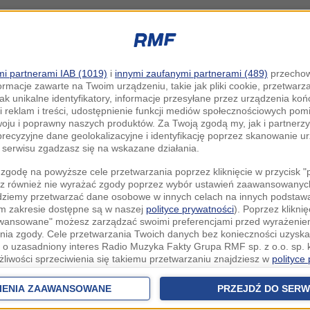
i partnerami IAB (1019)
i
innymi zaufanymi partnerami (489)
przechow
ormacje zawarte na Twoim urządzeniu, takie jak pliki cookie, przetwar
jak unikalne identyfikatory, informacje przesyłane przez urządzenia k
i reklam i treści, udostępnienie funkcji mediów społecznościowych pom
woju i poprawny naszych produktów. Za Twoją zgodą my, jak i partner
recyzyjne dane geolokalizacyjne i identyfikację poprzez skanowanie u
serwisu zgadzasz się na wskazane działania.
zgodę na powyższe cele przetwarzania poprzez kliknięcie w przycisk 
z również nie wyrażać zgody poprzez wybór ustawień zaawansowanych
dziemy przetwarzać dane osobowe w innych celach na innych podsta
ym zakresie dostępne są w naszej
polityce prywatności
). Poprzez kliknię
awansowane" możesz zarządzać swoimi preferencjami przed wyrażenie
ia zgody. Cele przetwarzania Twoich danych bez konieczności uzyska
 o uzasadniony interes Radio Muzyka Fakty Grupa RMF sp. z o.o. sp. k
żliwości sprzeciwienia się takiemu przetwarzaniu znajdziesz w
polityce
nia Twoich danych bez konieczności uzyskania Twojej zgody w oparci
ch Partnerów IAB
oraz możliwość sprzeciwienia się takiemu przetwarza
IENIA ZAAWANSOWANE
PRZEJDŹ DO SERW
aawansowanych.