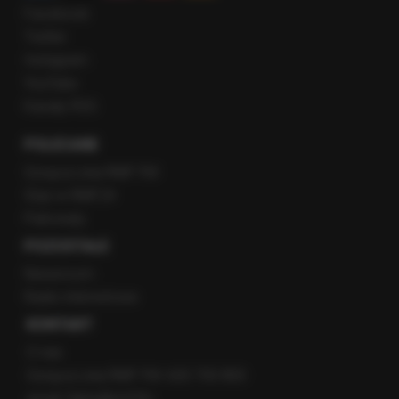
Facebook
Twitter
Instagram
YouTube
Kanały RSS
POLECANE
Gorąca Linia RMF FM
Staż w RMF24
Patronaty
POZOSTAŁE
Newsroom
Radio internetowe
KONTAKT
O nas
Gorąca Linia RMF FM: 600 700 800
email: fakty@rmf.fm