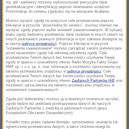
my, jak i partnerzy możemy wykorzystywać precyzyjne dane
słowa jednego z największych teologów XX wieku,
geolokalizacyjne i identyfikację poprzez skanowanie urządzeń.
Przechodząc do serwisu zgadzasz się na wskazane działania.
niemieckiego jezuity kard. Rahnera, który ponad 40
Możesz wyrazić zgodę na powyższe cele przetwarzania poprzez
lat temu pisał o procesji Bożego Ciała: "Poprzez
kliknięcie w przycisk "przechodzę do serwisu", możesz również nie
wyrażać zgody poprzez wybór ustawień zaawansowanych. W sytuacji
procesję Bożego Ciała mówimy sobie, że jesteśmy
braku zgody będziemy przetwarzać dane osobowe w innych celach na
innych podstawach prawnych (informacje w tym zakresie dostępne są
pielgrzymami, którzy nie mają tutaj trwałego
w naszej
polityce prywatności
). Poprzez kliknięcie w przycisk
miejsca. Procesja jest świętym ruchem ludzi,
"ustawienia zaawansowane" możesz zarządzać swoimi preferencjami
przed wyrażeniem zgody lub odmową udzielenia zgody. Cele
rzeczywiście ze sobą związanych, łagodną falą
przetwarzania Twoich danych bez konieczności uzyskania Twojej
zgody w oparciu o uzasadniony interes Radio Muzyka Fakty Grupa
spokoju i majestatu, pochodem z kornie złożonymi
RMF sp. z o.o. sp. k. oraz informacje o możliwości sprzeciwienia się
takiemu przetwarzaniu znajdziesz w
polityce prywatności
. Cele
dłońmi, a nie gorzko zaciśniętymi pięściami.
przetwarzania Twoich danych bez konieczności uzyskania Twojej
zgody w oparciu o uzasadniony interes
Zaufanych Partnerów IAB
oraz
Pochodem, który nikomu nie zagraża, nikogo nie
możliwość sprzeciwienia się takiemu przetwarzaniu znajdziesz w
ustawieniach zaawansowanych.
wyklucza i błogosławi nawet tym, co stoją zdziwieni
Zgoda jest dobrowolna i możesz ją w dowolnym momencie wycofać,
i patrzą, niczego nie pojmując. Jest to ruch, co niesie
zgoda będzie też podstawą przekazywania danych do naszych
Zaufanych Partnerów z siedzibą w państwach trzecich (poza
ze sobą wszystko, co święte i wieczne, który ma w
Europejskim Obszarem Gospodarczym).
sobie pokój i jedność. A idzie z nimi Pan dziejów".
Ponadto masz prawo żądania dostępu, sprostowania, usunięcia lub
ograniczenia przetwarzania danych, a także złożenia skargi do