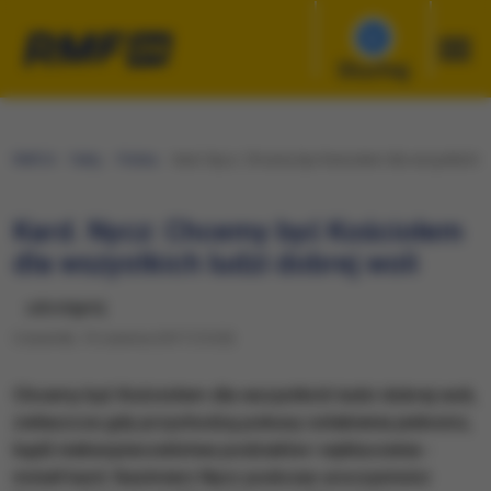
Słuchaj
RMF24
Fakty
Polska
Kard. Nycz: Chcemy być Kościołem dla wszystkich lu
Kard. Nycz: Chcemy być Kościołem
dla wszystkich ludzi dobrej woli
udostępnij
Czwartek, 15 czerwca 2017 (15:20)
​Chcemy być Kościołem dla wszystkich ludzi dobrej woli,
zwłaszcza gdy przychodzą pokusy osłabienia jedności,
bądź niebezpieczeństwa podziałów i wykluczenia -
mówił kard. Kazimierz Nycz podczas uroczystości