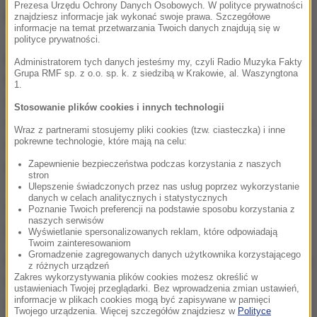
Prezesa Urzędu Ochrony Danych Osobowych. W polityce prywatności
Ewangelie czytane i rozważane przy każdym ołtarzu
znajdziesz informacje jak wykonać swoje prawa. Szczegółowe
informacje na temat przetwarzania Twoich danych znajdują się w
- mówił kard. Nycz - pomagają nam zrozumieć istotę
polityce prywatności.
kultu Eucharystii, wręcz istotę chrześcijaństwa,
Administratorem tych danych jesteśmy my, czyli Radio Muzyka Fakty
Grupa RMF sp. z o.o. sp. k. z siedzibą w Krakowie, al. Waszyngtona
której nie można zamknąć tylko w oderwanej od
1.
życia pobożności.
Do tej istoty należy misja,
Stosowanie plików cookies i innych technologii
ewangelizacja, świadectwo. Do tej istoty należy życie
Wraz z partnerami stosujemy pliki cookies (tzw. ciasteczka) i inne
chrześcijańskie w duchu Ewangelii i udział w
pokrewne technologie, które mają na celu:
przemianie świata, zawsze rozpoczynanej od siebie.
Zapewnienie bezpieczeństwa podczas korzystania z naszych
stron
To dlatego w procesji wchodzimy w środek
Ulepszenie świadczonych przez nas usług poprzez wykorzystanie
danych w celach analitycznych i statystycznych
codziennego życia człowieka i w środek ludzkich
Poznanie Twoich preferencji na podstawie sposobu korzystania z
naszych serwisów
problemów
- podkreślił hierarcha.
Wyświetlanie spersonalizowanych reklam, które odpowiadają
Twoim zainteresowaniom
Gromadzenie zagregowanych danych użytkownika korzystającego
Dodał, że mocnym symbolem tej obecności w środku
z różnych urządzeń
Zakres wykorzystywania plików cookies możesz określić w
ludzkich spraw są tegoroczne ołtarze, z tłem
ustawieniach Twojej przeglądarki. Bez wprowadzenia zmian ustawień,
informacje w plikach cookies mogą być zapisywane w pamięci
różnych monstrancji używanych przez wieki w
Twojego urządzenia. Więcej szczegółów znajdziesz w
Polityce