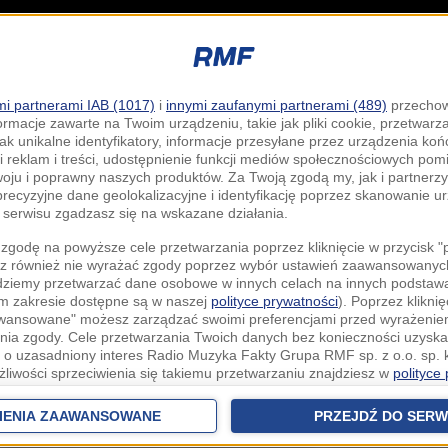
i partnerami IAB (1017)
i
innymi zaufanymi partnerami (489)
przechow
ormacje zawarte na Twoim urządzeniu, takie jak pliki cookie, przetwar
jak unikalne identyfikatory, informacje przesyłane przez urządzenia k
i reklam i treści, udostępnienie funkcji mediów społecznościowych pom
woju i poprawny naszych produktów. Za Twoją zgodą my, jak i partner
recyzyjne dane geolokalizacyjne i identyfikację poprzez skanowanie u
serwisu zgadzasz się na wskazane działania.
zgodę na powyższe cele przetwarzania poprzez kliknięcie w przycisk 
z również nie wyrażać zgody poprzez wybór ustawień zaawansowanych
dziemy przetwarzać dane osobowe w innych celach na innych podsta
ym zakresie dostępne są w naszej
polityce prywatności
). Poprzez kliknię
awansowane" możesz zarządzać swoimi preferencjami przed wyrażenie
ia zgody. Cele przetwarzania Twoich danych bez konieczności uzyska
 o uzasadniony interes Radio Muzyka Fakty Grupa RMF sp. z o.o. sp. k
żliwości sprzeciwienia się takiemu przetwarzaniu znajdziesz w
polityce
nia Twoich danych bez konieczności uzyskania Twojej zgody w oparci
ch Partnerów IAB
oraz możliwość sprzeciwienia się takiemu przetwarza
IENIA ZAAWANSOWANE
PRZEJDŹ DO SERW
aawansowanych.
isie na Facebooku Wałęsa stwierdził: "Dziś chce Pan 