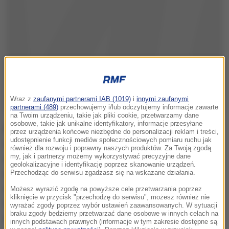
Wraz z
zaufanymi partnerami IAB (1019)
i
innymi zaufanymi
partnerami (489)
przechowujemy i/lub odczytujemy informacje zawarte
na Twoim urządzeniu, takie jak pliki cookie, przetwarzamy dane
osobowe, takie jak unikalne identyfikatory, informacje przesyłane
Premier Mateusz Morawiecki zapowiedział już
przez urządzenia końcowe niezbędne do personalizacji reklam i treści,
udostępnienie funkcji mediów społecznościowych pomiaru ruchu jak
wczoraj, że nowy minister przedstawi w "krótkim
również dla rozwoju i poprawny naszych produktów. Za Twoją zgodą
my, jak i partnerzy możemy wykorzystywać precyzyjne dane
czasie specjalny pakiet" dla rolnictwa. Podkreślał, że
geolokalizacyjne i identyfikację poprzez skanowanie urządzeń.
dzisiaj wielkim problemem w obszarze rolnictwa jest
Przechodząc do serwisu zgadzasz się na wskazane działania.
susza, "która daje nam się bardzo mocno we znaki -
Możesz wyrazić zgodę na powyższe cele przetwarzania poprzez
kliknięcie w przycisk "przechodzę do serwisu", możesz również nie
nie tylko w obszarze owoców miękkich, ale też wielu
wyrażać zgody poprzez wybór ustawień zaawansowanych. W sytuacji
braku zgody będziemy przetwarzać dane osobowe w innych celach na
innych roślin uprawnych".
innych podstawach prawnych (informacje w tym zakresie dostępne są