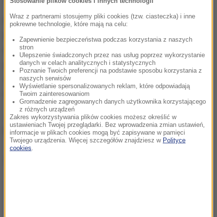
Stosowanie plików cookies i innych technologii
Wraz z partnerami stosujemy pliki cookies (tzw. ciasteczka) i inne
Nowy minister rolnictwa zamierza zrezygnować z
pokrewne technologie, które mają na celu:
budowy płotu na wschodniej granicy Polski, który
Zapewnienie bezpieczeństwa podczas korzystania z naszych
stron
miał uniemożliwić dzikom z Białorusi i Ukrainy
Ulepszenie świadczonych przez nas usług poprzez wykorzystanie
danych w celach analitycznych i statystycznych
przenoszenie do Polski wirusa ASF. Pomysł budowy
Poznanie Twoich preferencji na podstawie sposobu korzystania z
zapory forsował Krzysztof Jurgiel, jednak jego
naszych serwisów
Wyświetlanie spersonalizowanych reklam, które odpowiadają
następca płotu nie chce.
Twoim zainteresowaniom
Gromadzenie zagregowanych danych użytkownika korzystającego
z różnych urządzeń
Jak mówi, na budowę płotu jest za późno. Ta zapora
Zakres wykorzystywania plików cookies możesz określić w
ustawieniach Twojej przeglądarki. Bez wprowadzenia zmian ustawień,
była potrzebna rok-dwa temu, a teraz by szkodziła.
informacje w plikach cookies mogą być zapisywane w pamięci
Twojego urządzenia. Więcej szczegółów znajdziesz w
Polityce
cookies
.
Dalsza część artykułu pod materiałem video: