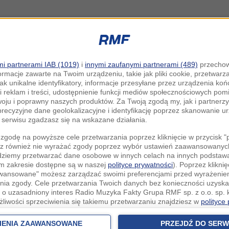
i partnerami IAB (1019)
i
innymi zaufanymi partnerami (489)
przechow
ormacje zawarte na Twoim urządzeniu, takie jak pliki cookie, przetwar
jak unikalne identyfikatory, informacje przesyłane przez urządzenia k
i reklam i treści, udostępnienie funkcji mediów społecznościowych pom
woju i poprawny naszych produktów. Za Twoją zgodą my, jak i partner
recyzyjne dane geolokalizacyjne i identyfikację poprzez skanowanie u
serwisu zgadzasz się na wskazane działania.
Utrudnienia dla turystów pod
Tatrami. Kolarze opanują Po
ia nad Błękitną Laguną w
zgodę na powyższe cele przetwarzania poprzez kliknięcie w przycisk 
icach. 19-latek utonął
z również nie wyrażać zgody poprzez wybór ustawień zaawansowanych
c kolegę
dziemy przetwarzać dane osobowe w innych celach na innych podsta
ym zakresie dostępne są w naszej
polityce prywatności
). Poprzez kliknię
awansowane" możesz zarządzać swoimi preferencjami przed wyrażenie
ia zgody. Cele przetwarzania Twoich danych bez konieczności uzyska
 o uzasadniony interes Radio Muzyka Fakty Grupa RMF sp. z o.o. sp. k
żliwości sprzeciwienia się takiemu przetwarzaniu znajdziesz w
polityce
nia Twoich danych bez konieczności uzyskania Twojej zgody w oparci
ch Partnerów IAB
oraz możliwość sprzeciwienia się takiemu przetwarza
IENIA ZAAWANSOWANE
PRZEJDŹ DO SERW
aawansowanych.