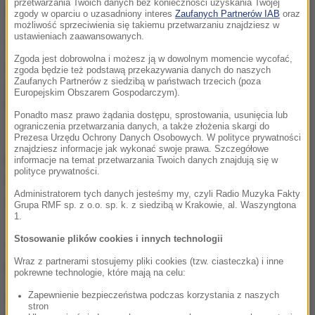
przetwarzania Twoich danych bez konieczności uzyskania Twojej
marihuanę.
zgody w oparciu o uzasadniony interes
Zaufanych Partnerów IAB
oraz
możliwość sprzeciwienia się takiemu przetwarzaniu znajdziesz w
ustawieniach zaawansowanych.
Ustaliliśmy, że w ciągu kilku miesięcy sprzedali oni
Zgoda jest dobrowolna i możesz ją w dowolnym momencie wycofać,
ponad 10 tysięcy działek amfetaminy. Jej wartość to
zgoda będzie też podstawą przekazywania danych do naszych
Zaufanych Partnerów z siedzibą w państwach trzecich (poza
prawie 300 tysięcy złotych
- mówi Barbara
Europejskim Obszarem Gospodarczym).
Poznańska.
Ponadto masz prawo żądania dostępu, sprostowania, usunięcia lub
ograniczenia przetwarzania danych, a także złożenia skargi do
Troje głównych podejrzanych - dwóch mężczyzn i
Prezesa Urzędu Ochrony Danych Osobowych. W polityce prywatności
znajdziesz informacje jak wykonać swoje prawa. Szczegółowe
kobieta - zostało już tymczasowo aresztowanych.
informacje na temat przetwarzania Twoich danych znajdują się w
polityce prywatności.
Dwie kolejne osoby są pod policyjnym dozorem.
Administratorem tych danych jesteśmy my, czyli Radio Muzyka Fakty
Ostatni z zatrzymanych od razu trafił do więzienia.
Grupa RMF sp. z o.o. sp. k. z siedzibą w Krakowie, al. Waszyngtona
1.
Jak się bowiem okazało był on poszukiwany przez
Stosowanie plików cookies i innych technologii
sąd, bo... powinien siedzieć w więzieniu za tzw.
Wraz z partnerami stosujemy pliki cookies (tzw. ciasteczka) i inne
przestępstwa narkotykowe.
pokrewne technologie, które mają na celu:
Za sprzedaż znacznej ilości narkotyków grozi do 15
Zapewnienie bezpieczeństwa podczas korzystania z naszych
stron