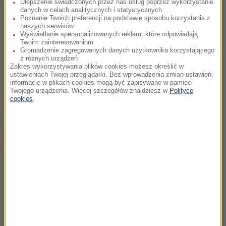
lat więzienia.
Ulepszenie świadczonych przez nas usług poprzez wykorzystanie
danych w celach analitycznych i statystycznych
Poznanie Twoich preferencji na podstawie sposobu korzystania z
naszych serwisów
(mpw)
Wyświetlanie spersonalizowanych reklam, które odpowiadają
Twoim zainteresowaniom
Gromadzenie zagregowanych danych użytkownika korzystającego
z różnych urządzeń
Źródło: RMF FM
Zakres wykorzystywania plików cookies możesz określić w
ustawieniach Twojej przeglądarki. Bez wprowadzenia zmian ustawień,
narkotyki
Tagi:
informacje w plikach cookies mogą być zapisywane w pamięci
Twojego urządzenia. Więcej szczegółów znajdziesz w
Polityce
cookies
.
chcesz widzieć więcej artykułów od RMF24?
dodaj w
Google