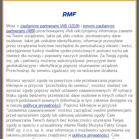
Wraz z
zaufanymi partnerami IAB (1019)
i
innymi zaufanymi
partnerami (489)
przechowujemy i/lub odczytujemy informacje zawarte
na Twoim urządzeniu, takie jak pliki cookie, przetwarzamy dane
osobowe, takie jak unikalne identyfikatory, informacje przesyłane
przez urządzenia końcowe niezbędne do personalizacji reklam i treści,
udostępnienie funkcji mediów społecznościowych pomiaru ruchu jak
również dla rozwoju i poprawny naszych produktów. Za Twoją zgodą
my, jak i partnerzy możemy wykorzystywać precyzyjne dane
Grupa sprzedawała narkotyki w okolicach Zawiercia i
geolokalizacyjne i identyfikację poprzez skanowanie urządzeń.
Myszkowa
- mówi Barbara Poznańska z policji w
Przechodząc do serwisu zgadzasz się na wskazane działania.
Myszkowie.
Możesz wyrazić zgodę na powyższe cele przetwarzania poprzez
kliknięcie w przycisk "przechodzę do serwisu", możesz również nie
wyrażać zgody poprzez wybór ustawień zaawansowanych. W sytuacji
braku zgody będziemy przetwarzać dane osobowe w innych celach na
W ciągu trzech dni łącznie zatrzymano 7 osób, ale
innych podstawach prawnych (informacje w tym zakresie dostępne są
w naszej
polityce prywatności
). Poprzez kliknięcie w przycisk
jedna z nich została zwolniona, bo jest tylko
"ustawienia zaawansowane" możesz zarządzać swoimi preferencjami
przed wyrażeniem zgody lub odmową udzielenia zgody. Cele
świadkiem. Zatrzymanym dilerom postawiono zarzuty
przetwarzania Twoich danych bez konieczności uzyskania Twojej
posiadania oraz sprzedawania znacznej ilości
zgody w oparciu o uzasadniony interes Radio Muzyka Fakty Grupa
RMF sp. z o.o. sp. k. oraz informacje o możliwości sprzeciwienia się
narkotyków. Znaleziono przy nich amfetaminę oraz
takiemu przetwarzaniu znajdziesz w
polityce prywatności
. Cele