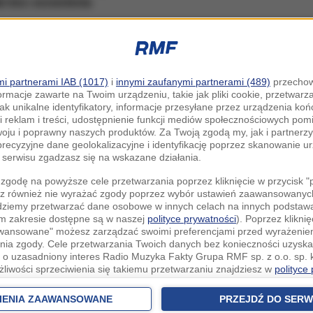
ki bez zezwolenia
i partnerami IAB (1017)
i
innymi zaufanymi partnerami (489)
przechow
ormacje zawarte na Twoim urządzeniu, takie jak pliki cookie, przetwar
jak unikalne identyfikatory, informacje przesyłane przez urządzenia k
i reklam i treści, udostępnienie funkcji mediów społecznościowych pom
woju i poprawny naszych produktów. Za Twoją zgodą my, jak i partner
recyzyjne dane geolokalizacyjne i identyfikację poprzez skanowanie u
serwisu zgadzasz się na wskazane działania.
zgodę na powyższe cele przetwarzania poprzez kliknięcie w przycisk 
z również nie wyrażać zgody poprzez wybór ustawień zaawansowanych
dziemy przetwarzać dane osobowe w innych celach na innych podsta
ym zakresie dostępne są w naszej
polityce prywatności
). Poprzez kliknię
awansowane" możesz zarządzać swoimi preferencjami przed wyrażenie
ia zgody. Cele przetwarzania Twoich danych bez konieczności uzyska
 o uzasadniony interes Radio Muzyka Fakty Grupa RMF sp. z o.o. sp. k
żliwości sprzeciwienia się takiemu przetwarzaniu znajdziesz w
polityce
nia Twoich danych bez konieczności uzyskania Twojej zgody w oparci
ch Partnerów IAB
oraz możliwość sprzeciwienia się takiemu przetwarza
IENIA ZAAWANSOWANE
PRZEJDŹ DO SERW
aawansowanych.