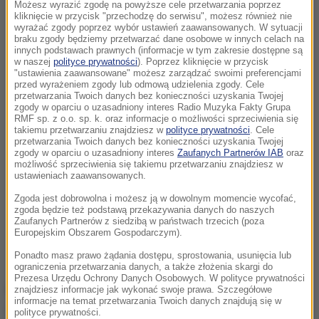
Możesz wyrazić zgodę na powyższe cele przetwarzania poprzez
kliknięcie w przycisk "przechodzę do serwisu", możesz również nie
wyrażać zgody poprzez wybór ustawień zaawansowanych. W sytuacji
braku zgody będziemy przetwarzać dane osobowe w innych celach na
innych podstawach prawnych (informacje w tym zakresie dostępne są
w naszej
polityce prywatności
). Poprzez kliknięcie w przycisk
"ustawienia zaawansowane" możesz zarządzać swoimi preferencjami
przed wyrażeniem zgody lub odmową udzielenia zgody. Cele
przetwarzania Twoich danych bez konieczności uzyskania Twojej
zgody w oparciu o uzasadniony interes Radio Muzyka Fakty Grupa
RMF sp. z o.o. sp. k. oraz informacje o możliwości sprzeciwienia się
takiemu przetwarzaniu znajdziesz w
polityce prywatności
. Cele
przetwarzania Twoich danych bez konieczności uzyskania Twojej
zgody w oparciu o uzasadniony interes
Zaufanych Partnerów IAB
oraz
możliwość sprzeciwienia się takiemu przetwarzaniu znajdziesz w
ustawieniach zaawansowanych.
Zgoda jest dobrowolna i możesz ją w dowolnym momencie wycofać,
zgoda będzie też podstawą przekazywania danych do naszych
Zaufanych Partnerów z siedzibą w państwach trzecich (poza
Europejskim Obszarem Gospodarczym).
Ponadto masz prawo żądania dostępu, sprostowania, usunięcia lub
ograniczenia przetwarzania danych, a także złożenia skargi do
Prezesa Urzędu Ochrony Danych Osobowych. W polityce prywatności
Inspektorzy Krakowskiego Towarzystwa Opieki nad
znajdziesz informacje jak wykonać swoje prawa. Szczegółowe
informacje na temat przetwarzania Twoich danych znajdują się w
Zwierzętami dostali informację o zaniedbanym
polityce prywatności.