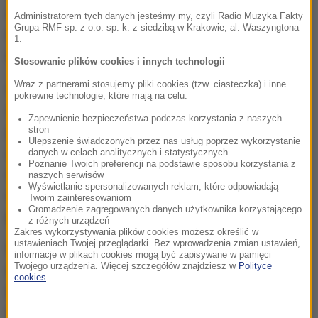
zwierzaku przebywającym na jednej z posesji w
Administratorem tych danych jesteśmy my, czyli Radio Muzyka Fakty
Grupa RMF sp. z o.o. sp. k. z siedzibą w Krakowie, al. Waszyngtona
miejscowości Wolbrom. Pojechali tam z
1.
interwencją.
Stosowanie plików cookies i innych technologii
Wraz z partnerami stosujemy pliki cookies (tzw. ciasteczka) i inne
Po dotarciu na wskazane miejsce zauważyli coś w
pokrewne technologie, które mają na celu:
stylu "klatki", w której znajdowało się zwierzę. Stan
Zapewnienie bezpieczeństwa podczas korzystania z naszych
psa na pierwszy rzut oka świadczył o potwornym
stron
Ulepszenie świadczonych przez nas usług poprzez wykorzystanie
zaniedbaniu. Pies cały pokryty był brudnymi,
danych w celach analitycznych i statystycznych
Poznanie Twoich preferencji na podstawie sposobu korzystania z
śmierdzącymi dredami, widać było, że jest mocno
naszych serwisów
Wyświetlanie spersonalizowanych reklam, które odpowiadają
wychudzony -
poinformowali na Facebooku
Twoim zainteresowaniom
Gromadzenie zagregowanych danych użytkownika korzystającego
pracownicy towarzystwa opieki nad zwierzętami.
z różnych urządzeń
Zakres wykorzystywania plików cookies możesz określić w
ustawieniach Twojej przeglądarki. Bez wprowadzenia zmian ustawień,
Właścicielka psa tłumaczyła, że pies "nie daje się
informacje w plikach cookies mogą być zapisywane w pamięci
Twojego urządzenia. Więcej szczegółów znajdziesz w
Polityce
obciąć, gdyż przy zabiegach kosmetycznych jest
cookies
.
agresywny". Na pytanie, czemu zwierzak jest tak
wychudzony, odpowiedziała, że nie wie, bo ostatni