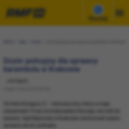
Słuchaj
RMF24
Fakty
Polska
Dozór policyjny dla sprawcy karambolu w Krakowie
Dozór policyjny dla sprawcy
karambolu w Krakowie
udostępnij
Piątek, 31 lipca 2015 (22:06)
54-letni Grzegorz O. – kierowca tira, który w maju
staranował 19 aut na krakowskim Ruczaju, nie trafi do
aresztu. Sąd Rejonowy w Krakowie zastosował wobec
sprawcy dozór policyjny.