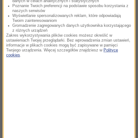
danych w celach analitycznych i statystycznych
Poznanie Twoich preferencji na podstawie sposobu korzystania z
karambol
Tagi:
naszych serwisów
Wyświetlanie spersonalizowanych reklam, które odpowiadają
Twoim zainteresowaniom
Gromadzenie zagregowanych danych użytkownika korzystającego
chcesz widzieć więcej artykułów od RMF24?
dodaj w
z różnych urządzeń
Google
Zakres wykorzystywania plików cookies możesz określić w
ustawieniach Twojej przeglądarki. Bez wprowadzenia zmian ustawień,
informacje w plikach cookies mogą być zapisywane w pamięci
Twojego urządzenia. Więcej szczegółów znajdziesz w
Polityce
cookies
.