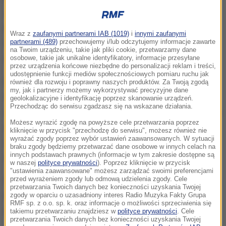
spowodowania katastrofy w ruchu lądowym.
Prokurator wnioskował o 3-miesięczny areszt
Wraz z
zaufanymi partnerami IAB (1019)
i
innymi zaufanymi
partnerami (489)
przechowujemy i/lub odczytujemy informacje zawarte
tymczasowy. Sąd nie wyraził na to zgody, a po
na Twoim urządzeniu, takie jak pliki cookie, przetwarzamy dane
odwołaniu przyznał Grzegorzowi O. dozór policyjny.
osobowe, takie jak unikalne identyfikatory, informacje przesyłane
przez urządzenia końcowe niezbędne do personalizacji reklam i treści,
udostępnienie funkcji mediów społecznościowych pomiaru ruchu jak
Do wypadku doszło 19 maja na skrzyżowaniu ulic
również dla rozwoju i poprawny naszych produktów. Za Twoją zgodą
my, jak i partnerzy możemy wykorzystywać precyzyjne dane
Grota-Roweckiego i Kobierzyńskiej. Kierowca
geolokalizacyjne i identyfikację poprzez skanowanie urządzeń.
Przechodząc do serwisu zgadzasz się na wskazane działania.
uderzył w 19 samochodów stojących na czerwonym
Możesz wyrazić zgodę na powyższe cele przetwarzania poprzez
świetle, staranował latarnię i odjechał. Został jednak
kliknięcie w przycisk "przechodzę do serwisu", możesz również nie
wyrażać zgody poprzez wybór ustawień zaawansowanych. W sytuacji
zatrzymany przez policję, a po wypadku tłumaczył,
braku zgody będziemy przetwarzać dane osobowe w innych celach na
innych podstawach prawnych (informacje w tym zakresie dostępne są
że nie pamięta co się stało.
w naszej
polityce prywatności
). Poprzez kliknięcie w przycisk
"ustawienia zaawansowane" możesz zarządzać swoimi preferencjami
przed wyrażeniem zgody lub odmową udzielenia zgody. Cele
W karambolu ucierpiało 15 osób, 10 trafiło do szpitali.
przetwarzania Twoich danych bez konieczności uzyskania Twojej
Poszkodowanych z samochodów wyciągali
zgody w oparciu o uzasadniony interes Radio Muzyka Fakty Grupa
RMF sp. z o.o. sp. k. oraz informacje o możliwości sprzeciwienia się
strażacy. Kierowca był trzeźwy.
takiemu przetwarzaniu znajdziesz w
polityce prywatności
. Cele
przetwarzania Twoich danych bez konieczności uzyskania Twojej