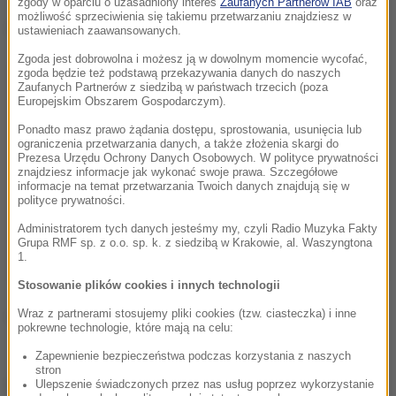
zgody w oparciu o uzasadniony interes
Zaufanych Partnerów IAB
oraz
możliwość sprzeciwienia się takiemu przetwarzaniu znajdziesz w
Dalsza część artykułu pod materiałem video:
ustawieniach zaawansowanych.
Zgoda jest dobrowolna i możesz ją w dowolnym momencie wycofać,
zgoda będzie też podstawą przekazywania danych do naszych
Zaufanych Partnerów z siedzibą w państwach trzecich (poza
Europejskim Obszarem Gospodarczym).
Ponadto masz prawo żądania dostępu, sprostowania, usunięcia lub
ograniczenia przetwarzania danych, a także złożenia skargi do
Prezesa Urzędu Ochrony Danych Osobowych. W polityce prywatności
znajdziesz informacje jak wykonać swoje prawa. Szczegółowe
informacje na temat przetwarzania Twoich danych znajdują się w
polityce prywatności.
Administratorem tych danych jesteśmy my, czyli Radio Muzyka Fakty
Grupa RMF sp. z o.o. sp. k. z siedzibą w Krakowie, al. Waszyngtona
1.
Stosowanie plików cookies i innych technologii
Wraz z partnerami stosujemy pliki cookies (tzw. ciasteczka) i inne
(mn)
pokrewne technologie, które mają na celu:
Zapewnienie bezpieczeństwa podczas korzystania z naszych
stron
Źródło: RMF FM
Ulepszenie świadczonych przez nas usług poprzez wykorzystanie