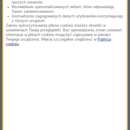
naszych serwisów
Wyświetlanie spersonalizowanych reklam, które odpowiadają
Twoim zainteresowaniom
Gromadzenie zagregowanych danych użytkownika korzystającego
z różnych urządzeń
Zakres wykorzystywania plików cookies możesz określić w
ustawieniach Twojej przeglądarki. Bez wprowadzenia zmian ustawień,
informacje w plikach cookies mogą być zapisywane w pamięci
Twojego urządzenia. Więcej szczegółów znajdziesz w
Polityce
cookies
.