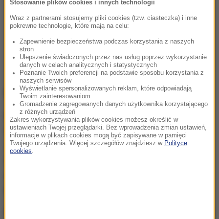
Stosowanie plików cookies i innych technologii
Wraz z partnerami stosujemy pliki cookies (tzw. ciasteczka) i inne
pokrewne technologie, które mają na celu:
Zapewnienie bezpieczeństwa podczas korzystania z naszych
stron
Ulepszenie świadczonych przez nas usług poprzez wykorzystanie
danych w celach analitycznych i statystycznych
Poznanie Twoich preferencji na podstawie sposobu korzystania z
naszych serwisów
Wyświetlanie spersonalizowanych reklam, które odpowiadają
Ucieczka i zatrzymanie
Twoim zainteresowaniom
Gromadzenie zagregowanych danych użytkownika korzystającego
z różnych urządzeń
Po ogłoszeniu wyroku sąd nakazał natychmiastowe
Zakres wykorzystywania plików cookies możesz określić w
ustawieniach Twojej przeglądarki. Bez wprowadzenia zmian ustawień,
osadzenie byłego adwokata w zakładzie karnym.
informacje w plikach cookies mogą być zapisywane w pamięci
Twojego urządzenia. Więcej szczegółów znajdziesz w
Polityce
Jednak Paweł K. nie stawił się w miejscu
cookies
.
zamieszkania, przez co sąd wydał za nim list
gończy.
Policjanci zatrzymali go 7 maja 2026 roku
w okolicach Hrubieszowa.
Po zatrzymaniu został przewieziony do tamtejszego