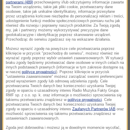
partnerami (489)
przechowujemy i/lub odczytujemy informacje zawarte
Obecna ustawa o planowaniu rodziny, ochronie płodu
na Twoim urządzeniu, takie jak pliki cookie, przetwarzamy dane
ludzkiego i warunkach dopuszczalności przerywania
osobowe, takie jak unikalne identyfikatory, informacje przesyłane
przez urządzenia końcowe niezbędne do personalizacji reklam i treści,
ciąży dopuszcza aborcję w trzech przypadkach: gdy
udostępnienie funkcji mediów społecznościowych pomiaru ruchu jak
również dla rozwoju i poprawny naszych produktów. Za Twoją zgodą
ciąża zagraża zdrowiu i życiu kobiety, gdy powstała w
my, jak i partnerzy możemy wykorzystywać precyzyjne dane
geolokalizacyjne i identyfikację poprzez skanowanie urządzeń.
następstwie czynu zabronionego, np. gwałtu lub
Przechodząc do serwisu zgadzasz się na wskazane działania.
kazirodztwa, oraz gdy płód jest ciężko i
Możesz wyrazić zgodę na powyższe cele przetwarzania poprzez
nieodwracalnie uszkodzony.
kliknięcie w przycisk "przechodzę do serwisu", możesz również nie
wyrażać zgody poprzez wybór ustawień zaawansowanych. W sytuacji
braku zgody będziemy przetwarzać dane osobowe w innych celach na
innych podstawach prawnych (informacje w tym zakresie dostępne są
Jak podkreśliły byłe pierwsze damy w przesłanym
w naszej
polityce prywatności
). Poprzez kliknięcie w przycisk
"ustawienia zaawansowane" możesz zarządzać swoimi preferencjami
PAP we wtorek oświadczeniu, kompromis ten jest
przed wyrażeniem zgody lub odmową udzielenia zgody. Cele
przetwarzania Twoich danych bez konieczności uzyskania Twojej
efektem poważnej dyskusji i został wypracowany z
zgody w oparciu o uzasadniony interes Radio Muzyka Fakty Grupa
dużym trudem.
RMF sp. z o.o. sp. k. oraz informacje o możliwości sprzeciwienia się
takiemu przetwarzaniu znajdziesz w
polityce prywatności
. Cele
przetwarzania Twoich danych bez konieczności uzyskania Twojej
W oświadczeniu czytamy także:
zgody w oparciu o uzasadniony interes
Zaufanych Partnerów IAB
oraz
możliwość sprzeciwienia się takiemu przetwarzaniu znajdziesz w
ustawieniach zaawansowanych.
Zgoda jest dobrowolna i możesz ją w dowolnym momencie wycofać,