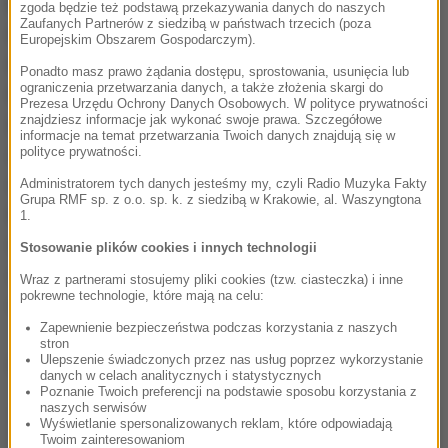
B. prezydentowe podkreśliły, że każda aborcja jest
zgoda będzie też podstawą przekazywania danych do naszych
Zaufanych Partnerów z siedzibą w państwach trzecich (poza
dramatem, ale - jak dodały - "nie można tego
Europejskim Obszarem Gospodarczym).
dramatu kobiet pogłębiać zmuszając je do rodzenia
Ponadto masz prawo żądania dostępu, sprostowania, usunięcia lub
ograniczenia przetwarzania danych, a także złożenia skargi do
dzieci z gwałtu, czy do ryzykowania życiem i
Prezesa Urzędu Ochrony Danych Osobowych. W polityce prywatności
znajdziesz informacje jak wykonać swoje prawa. Szczegółowe
zdrowiem swoim lub dziecka".
Przestrzegamy, że
informacje na temat przetwarzania Twoich danych znajdują się w
złamanie dotychczasowego porozumienia będzie
polityce prywatności.
nieuchronnie prowadzić do zastąpienia trudnego
Administratorem tych danych jesteśmy my, czyli Radio Muzyka Fakty
Grupa RMF sp. z o.o. sp. k. z siedzibą w Krakowie, al. Waszyngtona
kompromisu stałą wyniszczającą walką, grożącą
1.
nieprzewidywalnymi zmianami i popadaniem w
Stosowanie plików cookies i innych technologii
skrajne i przeciwne sobie rozwiązania, w zależności
Wraz z partnerami stosujemy pliki cookies (tzw. ciasteczka) i inne
pokrewne technologie, które mają na celu:
od zmiany władzy -
napisały b. pierwsze damy.
Zapewnienie bezpieczeństwa podczas korzystania z naszych
stron
Ulepszenie świadczonych przez nas usług poprzez wykorzystanie
Dalsza część artykułu pod materiałem video:
danych w celach analitycznych i statystycznych
Poznanie Twoich preferencji na podstawie sposobu korzystania z
naszych serwisów
Wyświetlanie spersonalizowanych reklam, które odpowiadają
Twoim zainteresowaniom