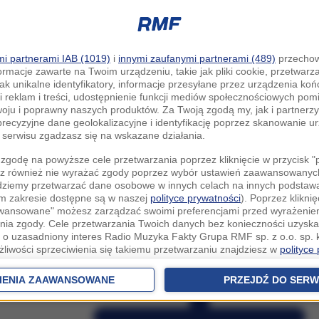
i partnerami IAB (1019)
i
innymi zaufanymi partnerami (489)
przechow
ormacje zawarte na Twoim urządzeniu, takie jak pliki cookie, przetwar
jak unikalne identyfikatory, informacje przesyłane przez urządzenia k
i reklam i treści, udostępnienie funkcji mediów społecznościowych pom
woju i poprawny naszych produktów. Za Twoją zgodą my, jak i partner
chcesz widzieć więcej artykułów od RMF24?
dodaj w 
recyzyjne dane geolokalizacyjne i identyfikację poprzez skanowanie u
serwisu zgadzasz się na wskazane działania.
zgodę na powyższe cele przetwarzania poprzez kliknięcie w przycisk 
z również nie wyrażać zgody poprzez wybór ustawień zaawansowanych
dziemy przetwarzać dane osobowe w innych celach na innych podsta
ym zakresie dostępne są w naszej
polityce prywatności
). Poprzez kliknię
awansowane" możesz zarządzać swoimi preferencjami przed wyrażenie
ia zgody. Cele przetwarzania Twoich danych bez konieczności uzyska
 o uzasadniony interes Radio Muzyka Fakty Grupa RMF sp. z o.o. sp. k
żliwości sprzeciwienia się takiemu przetwarzaniu znajdziesz w
polityce
nia Twoich danych bez konieczności uzyskania Twojej zgody w oparci
ch Partnerów IAB
oraz możliwość sprzeciwienia się takiemu przetwarza
IENIA ZAAWANSOWANE
PRZEJDŹ DO SERW
aawansowanych.
rowolna i możesz ją w dowolnym momencie wycofać, zgoda będzie też