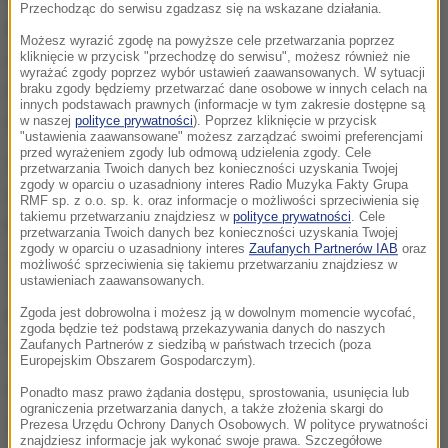
Przechodząc do serwisu zgadzasz się na wskazane działania.
Białymstoku. Jeden z braci podał się za drugiego,
Możesz wyrazić zgodę na powyższe cele przetwarzania poprzez
użył jego dowodu osobistego i podrobił jego podpis
kliknięcie w przycisk "przechodzę do serwisu", możesz również nie
wyrażać zgody poprzez wybór ustawień zaawansowanych. W sytuacji
na karcie obecności na pisemnym egzaminie z
braku zgody będziemy przetwarzać dane osobowe w innych celach na
innych podstawach prawnych (informacje w tym zakresie dostępne są
matematyki.
w naszej
polityce prywatności
). Poprzez kliknięcie w przycisk
"ustawienia zaawansowane" możesz zarządzać swoimi preferencjami
przed wyrażeniem zgody lub odmową udzielenia zgody. Cele
Sprawa wyszła na jaw, bo jeszcze przed
przetwarzania Twoich danych bez konieczności uzyskania Twojej
zgody w oparciu o uzasadniony interes Radio Muzyka Fakty Grupa
rozpoczęciem testu wątpliwości nabrali członkowie
RMF sp. z o.o. sp. k. oraz informacje o możliwości sprzeciwienia się
takiemu przetwarzaniu znajdziesz w
polityce prywatności
. Cele
komisji egzaminacyjnej. Zawiadomiony został
przetwarzania Twoich danych bez konieczności uzyskania Twojej
zgody w oparciu o uzasadniony interes
Zaufanych Partnerów IAB
oraz
dyrektor szkoły. Gdy potwierdzono bez wątpliwości,
możliwość sprzeciwienia się takiemu przetwarzaniu znajdziesz w
ustawieniach zaawansowanych.
że chłopak nie jest tym, za kogo się podaje, po
konsultacji z Okręgową Komisją Egzaminacyjną
Zgoda jest dobrowolna i możesz ją w dowolnym momencie wycofać,
zgoda będzie też podstawą przekazywania danych do naszych
wezwana została policja.
Zaufanych Partnerów z siedzibą w państwach trzecich (poza
Europejskim Obszarem Gospodarczym).
Chłopak, który przyszedł na egzamin za brata, uciekł
Ponadto masz prawo żądania dostępu, sprostowania, usunięcia lub
ograniczenia przetwarzania danych, a także złożenia skargi do
z budynku, a po kilku minutach na miejscu pojawiła
Prezesa Urzędu Ochrony Danych Osobowych. W polityce prywatności
znajdziesz informacje jak wykonać swoje prawa. Szczegółowe