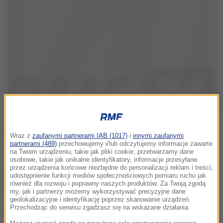
Sąd Okręgowy w Warszawie uznał, że areszt Ł. z lat
Wraz z
zaufanymi partnerami IAB (1017)
i
innymi zaufanymi
partnerami (489)
przechowujemy i/lub odczytujemy informacje zawarte
2012-2013 nie był "niewątpliwie słuszny", gdyż
na Twoim urządzeniu, takie jak pliki cookie, przetwarzamy dane
istniało stwierdzone przez biegłych "wysokie
osobowe, takie jak unikalne identyfikatory, informacje przesyłane
przez urządzenia końcowe niezbędne do personalizacji reklam i treści,
prawdopodobieństwo" popełnienia przez Ł.
udostępnienie funkcji mediów społecznościowych pomiaru ruchu jak
również dla rozwoju i poprawny naszych produktów. Za Twoją zgodą
poważnego przestępstwa. Ustąpiło
my, jak i partnerzy możemy wykorzystywać precyzyjne dane
geolokalizacyjne i identyfikację poprzez skanowanie urządzeń.
Przechodząc do serwisu zgadzasz się na wskazane działania.
Sąd Okręgowy w Warszawie uznał w czwartek, że