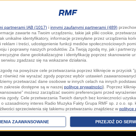
i partnerami IAB (1017)
i
innymi zaufanymi partnerami (489)
przechow
ormacje zawarte na Twoim urządzeniu, takie jak pliki cookie, przetwar
jak unikalne identyfikatory, informacje przesyłane przez urządzenia k
i reklam i treści, udostępnienie funkcji mediów społecznościowych pom
woju i poprawny naszych produktów. Za Twoją zgodą my, jak i partner
recyzyjne dane geolokalizacyjne i identyfikację poprzez skanowanie u
serwisu zgadzasz się na wskazane działania.
zgodę na powyższe cele przetwarzania poprzez kliknięcie w przycisk 
z również nie wyrażać zgody poprzez wybór ustawień zaawansowanych
dziemy przetwarzać dane osobowe w innych celach na innych podsta
ym zakresie dostępne są w naszej
polityce prywatności
). Poprzez kliknię
awansowane" możesz zarządzać swoimi preferencjami przed wyrażenie
ia zgody. Cele przetwarzania Twoich danych bez konieczności uzyska
 o uzasadniony interes Radio Muzyka Fakty Grupa RMF sp. z o.o. sp. k
żliwości sprzeciwienia się takiemu przetwarzaniu znajdziesz w
polityce
nia Twoich danych bez konieczności uzyskania Twojej zgody w oparci
ch Partnerów IAB
oraz możliwość sprzeciwienia się takiemu przetwarza
IENIA ZAAWANSOWANE
PRZEJDŹ DO SERW
aawansowanych.
rowolna i możesz ją w dowolnym momencie wycofać, zgoda będzie też