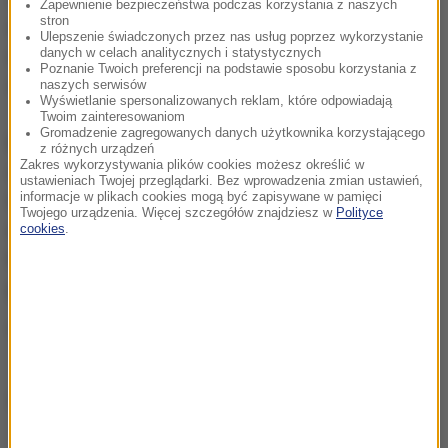
Zapewnienie bezpieczeństwa podczas korzystania z naszych
stron
dentysta Marcin Krufczyk jeden ze współautorów
Ulepszenie świadczonych przez nas usług poprzez wykorzystanie
raportu "Uśmiech a status społeczny"
danych w celach analitycznych i statystycznych
Poznanie Twoich preferencji na podstawie sposobu korzystania z
opublikowanego przez portal Dentysta.eu.
naszych serwisów
Wyświetlanie spersonalizowanych reklam, które odpowiadają
Twoim zainteresowaniom
Gromadzenie zagregowanych danych użytkownika korzystającego
Mimo że ceny w gabinetach dentystycznych
z różnych urządzeń
Zakres wykorzystywania plików cookies możesz określić w
odstraszają Polaków, to i tak u nas, obok Węgier,
ustawieniach Twojej przeglądarki. Bez wprowadzenia zmian ustawień,
informacje w plikach cookies mogą być zapisywane w pamięci
Czech i Turcji, stawki za leczenie należą do
Twojego urządzenia. Więcej szczegółów znajdziesz w
Polityce
najniższych w Europie. Dlatego na leczenie zębów do
cookies
.
Polski chętnie przyjeżdżają obcokrajowcy -
podsumowuje "GW".
(mpw)
Źródło: PAP