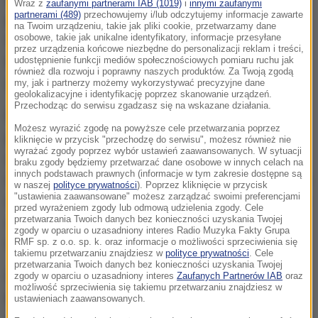
Wraz z
zaufanymi partnerami IAB (1019)
i
innymi zaufanymi
partnerami (489)
przechowujemy i/lub odczytujemy informacje zawarte
poselską PiS. Przedstawiciel wnioskodawców
na Twoim urządzeniu, takie jak pliki cookie, przetwarzamy dane
osobowe, takie jak unikalne identyfikatory, informacje przesyłane
Waldemar Buda z PiS komentował później, że
przez urządzenia końcowe niezbędne do personalizacji reklam i treści,
Kulesza mówiąc o projekcie, "nie powiedział o nim
udostępnienie funkcji mediów społecznościowych pomiaru ruchu jak
również dla rozwoju i poprawny naszych produktów. Za Twoją zgodą
ani słowa prawdy".
my, jak i partnerzy możemy wykorzystywać precyzyjne dane
geolokalizacyjne i identyfikację poprzez skanowanie urządzeń.
Przechodząc do serwisu zgadzasz się na wskazane działania.
Posłowie opozycji podnosili argumenty, które
Możesz wyrazić zgodę na powyższe cele przetwarzania poprzez
pojawiały się w trakcie prac nad projektem, m.in.
kliknięcie w przycisk "przechodzę do serwisu", możesz również nie
wyrażać zgody poprzez wybór ustawień zaawansowanych. W sytuacji
dotyczące negatywnych skutków zaproponowanej
braku zgody będziemy przetwarzać dane osobowe w innych celach na
innych podstawach prawnych (informacje w tym zakresie dostępne są
regulacji i trybu jej procedowania. Wskazywali też, że
w naszej
polityce prywatności
). Poprzez kliknięcie w przycisk
"ustawienia zaawansowane" możesz zarządzać swoimi preferencjami
w mijającym tygodniu odwołany został wiceminister
przed wyrażeniem zgody lub odmową udzielenia zgody. Cele
przetwarzania Twoich danych bez konieczności uzyskania Twojej
zdrowia Krzysztof Łanda, reprezentujący resort w
zgody w oparciu o uzasadniony interes Radio Muzyka Fakty Grupa
tracie prac w Sejmie.
RMF sp. z o.o. sp. k. oraz informacje o możliwości sprzeciwienia się
takiemu przetwarzaniu znajdziesz w
polityce prywatności
. Cele
przetwarzania Twoich danych bez konieczności uzyskania Twojej
Przedstawiciele ministerstwa zdrowia ponawiali z
zgody w oparciu o uzasadniony interes
Zaufanych Partnerów IAB
oraz
możliwość sprzeciwienia się takiemu przetwarzaniu znajdziesz w
kolei swoje argumenty, że zmiany są konieczne m.in.
ustawieniach zaawansowanych.