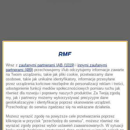
Protest w Sejmie trwa już 36 dni
Wraz z
zaufanymi partnerami IAB (1019)
i
innymi zaufanymi
partnerami (489)
przechowujemy i/lub odczytujemy informacje zawarte
na Twoim urządzeniu, takie jak pliki cookie, przetwarzamy dane
Każe nam się cieszyć z podpisanej ustawy przez
osobowe, takie jak unikalne identyfikatory, informacje przesyłane
przez urządzenia końcowe niezbędne do personalizacji reklam i treści,
pana prezydenta, tak zwanej ustawy wydmuszki,
udostępnienie funkcji mediów społecznościowych pomiaru ruchu jak
również dla rozwoju i poprawny naszych produktów. Za Twoją zgodą
która pomija różne niepełnosprawności
- dodała
my, jak i partnerzy możemy wykorzystywać precyzyjne dane
geolokalizacyjne i identyfikację poprzez skanowanie urządzeń.
odnosząc się do ustawy wprowadzającej
Przechodząc do serwisu zgadzasz się na wskazane działania.
szczególne uprawnienia w dostępie do świadczeń
Możesz wyrazić zgodę na powyższe cele przetwarzania poprzez
opieki zdrowotnej, usług farmaceutycznych oraz
kliknięcie w przycisk "przechodzę do serwisu", możesz również nie
wyrażać zgody poprzez wybór ustawień zaawansowanych. W sytuacji