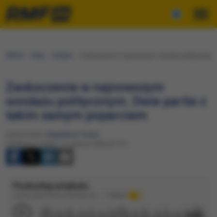
RMF24
Fakty
Polityka
Zaskoczenie w najnowszym sondażu politycznym. 
Zaskoczenie w najnowszym
sondażu politycznym. Dwie partie z
takim samym poparciem
Opracowanie:
Magdalena Partyła
Publikacja: Piątek, 12 czerwca 2026 (07:51)
Posłuchaj artykułu
Dźwięk wygenerowany automatycznie
Podkład
2:02