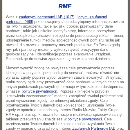
Wraz z
zaufanymi partnerami IAB (1017)
i
innymi zaufanymi
partnerami (489)
przechowujemy i/lub odczytujemy informacje zawarte
na Twoim urządzeniu, takie jak pliki cookie, przetwarzamy dane
osobowe, takie jak unikalne identyfikatory, informacje przesyłane
przez urządzenia końcowe niezbędne do personalizacji reklam i treści,
udostępnienie funkcji mediów społecznościowych pomiaru ruchu jak
również dla rozwoju i poprawny naszych produktów. Za Twoją zgodą
Najnowsze informacje z kraju i ze świata
my, jak i partnerzy możemy wykorzystywać precyzyjne dane
geolokalizacyjne i identyfikację poprzez skanowanie urządzeń.
znajdziesz na
rmf24.pl.
Przechodząc do serwisu zgadzasz się na wskazane działania.
Możesz wyrazić zgodę na powyższe cele przetwarzania poprzez
kliknięcie w przycisk "przechodzę do serwisu", możesz również nie
Według sondażu Opinia24
Koalicja Obywatelska
wyrażać zgody poprzez wybór ustawień zaawansowanych. W sytuacji
braku zgody będziemy przetwarzać dane osobowe w innych celach na
może liczyć na poparcie 31,4 proc.
respondentów.
innych podstawach prawnych (informacje w tym zakresie dostępne są
w naszej
polityce prywatności
). Poprzez kliknięcie w przycisk
Na drugim miejscu uplasowało się
Prawo i
"ustawienia zaawansowane" możesz zarządzać swoimi preferencjami
Sprawiedliwość z wynikiem 24,2 proc
. Trzecią siłą
przed wyrażeniem zgody lub odmową udzielenia zgody. Cele
przetwarzania Twoich danych bez konieczności uzyskania Twojej
polityczną pozostaje
Konfederacja
, na którą swój
zgody w oparciu o uzasadniony interes Radio Muzyka Fakty Grupa
RMF sp. z o.o. sp. k. oraz informacje o możliwości sprzeciwienia się
głos oddałoby
12,6 proc. badanych.
takiemu przetwarzaniu znajdziesz w
polityce prywatności
. Cele
przetwarzania Twoich danych bez konieczności uzyskania Twojej
zgody w oparciu o uzasadniony interes
Zaufanych Partnerów IAB
oraz