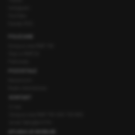
Twitter
Instagram
YouTube
Kanały RSS
POLECANE
Gorąca Linia RMF FM
Staż w RMF24
Patronaty
POZOSTAŁE
Newsroom
Radio internetowe
KONTAKT
O nas
Gorąca Linia RMF FM: 600 700 800
email: fakty@rmf.fm
APLIKACJE MOBILNE