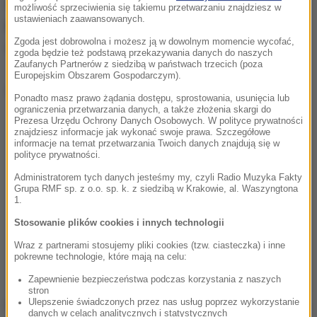
Czwartą pozycję ex aequo zajmują Konfederacja
możliwość sprzeciwienia się takiemu przetwarzaniu znajdziesz w
ustawieniach zaawansowanych.
Korony Polskiej oraz Lewica
- obie formacje
Zgoda jest dobrowolna i możesz ją w dowolnym momencie wycofać,
uzyskałyby po
7,5 proc.
poparcia.
zgoda będzie też podstawą przekazywania danych do naszych
Zaufanych Partnerów z siedzibą w państwach trzecich (poza
Europejskim Obszarem Gospodarczym).
Dalsza część artykułu pod materiałem video:
Ponadto masz prawo żądania dostępu, sprostowania, usunięcia lub
ograniczenia przetwarzania danych, a także złożenia skargi do
Prezesa Urzędu Ochrony Danych Osobowych. W polityce prywatności
znajdziesz informacje jak wykonać swoje prawa. Szczegółowe
informacje na temat przetwarzania Twoich danych znajdują się w
polityce prywatności.
Administratorem tych danych jesteśmy my, czyli Radio Muzyka Fakty
Grupa RMF sp. z o.o. sp. k. z siedzibą w Krakowie, al. Waszyngtona
1.
Stosowanie plików cookies i innych technologii
Wraz z partnerami stosujemy pliki cookies (tzw. ciasteczka) i inne
pokrewne technologie, które mają na celu:
Zapewnienie bezpieczeństwa podczas korzystania z naszych
stron
Ulepszenie świadczonych przez nas usług poprzez wykorzystanie
Pozostałe ugrupowania znalazłyby się poniżej progu
danych w celach analitycznych i statystycznych