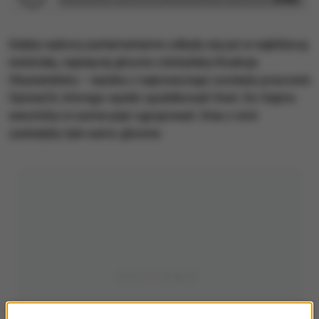
Gdyby wybory parlamentarne odbyły się już w najbliższą
niedzielę, najwięcej głosów zdobyłaby Koalicja
Obywatelska – wynika z najnowszego sondażu pracowni
Opinia24, którego wyniki opublikował Onet. Do Sejmu
weszłoby w sumie pięć ugrupowań. Dwa z nich
zyskałyby tyle samo głosów.