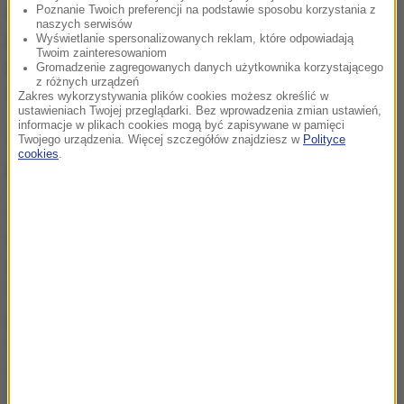
wyborczego. Partia Razem mogłaby liczyć na 3,2
Poznanie Twoich preferencji na podstawie sposobu korzystania z
naszych serwisów
proc. głosów, Polskie Stronnictwo Ludowe na 2,7
Wyświetlanie spersonalizowanych reklam, które odpowiadają
Twoim zainteresowaniom
proc., a Polska 2050 na 1,8 proc. Na inne partie
Gromadzenie zagregowanych danych użytkownika korzystającego
z różnych urządzeń
zagłosowałoby 1,4 proc. ankietowanych.
Zakres wykorzystywania plików cookies możesz określić w
ustawieniach Twojej przeglądarki. Bez wprowadzenia zmian ustawień,
informacje w plikach cookies mogą być zapisywane w pamięci
73 proc. badanych wzięłoby udział w
Twojego urządzenia. Więcej szczegółów znajdziesz w
Polityce
cookies
.
wyborach
73 proc. badanych deklaruje chęć udziału w
wyborach parlamentarnych. Zdecydowany udział
zapowiada połowa respondentów, a kolejne 23 proc.
"raczej" zamierza pójść do urn. Co piąty ankietowany
(21 proc.) nie planuje udziału w głosowaniu - 12 proc.
"zdecydowanie" nie zamierza głosować, a 9 proc.
"raczej nie" weźmie udziału w wyborach.