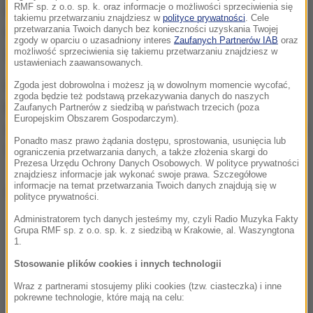
RMF sp. z o.o. sp. k. oraz informacje o możliwości sprzeciwienia się
Robert Kropiwnicki (KO), Patryk Jaskulski (KO),
takiemu przetwarzaniu znajdziesz w
polityce prywatności
. Cele
przetwarzania Twoich danych bez konieczności uzyskania Twojej
Wiesław Krajewski (PiS) i Mirosław Suchoń z Polski
zgody w oparciu o uzasadniony interes
Zaufanych Partnerów IAB
oraz
możliwość sprzeciwienia się takiemu przetwarzaniu znajdziesz w
2050.
ustawieniach zaawansowanych.
W sumie aż 24 posłów podróżowało samolotami na
Zgoda jest dobrowolna i możesz ją w dowolnym momencie wycofać,
zgoda będzie też podstawą przekazywania danych do naszych
koszt podatnika ponad 100 razy. Dane mogą
Zaufanych Partnerów z siedzibą w państwach trzecich (poza
Europejskim Obszarem Gospodarczym).
zaskakiwać, szczególnie że w tej kadencji odbyło się
Ponadto masz prawo żądania dostępu, sprostowania, usunięcia lub
31 posiedzeń Sejmu.
ograniczenia przetwarzania danych, a także złożenia skargi do
Prezesa Urzędu Ochrony Danych Osobowych. W polityce prywatności
znajdziesz informacje jak wykonać swoje prawa. Szczegółowe
informacje na temat przetwarzania Twoich danych znajdują się w
Dalsza część artykułu pod materiałem video:
polityce prywatności.
Administratorem tych danych jesteśmy my, czyli Radio Muzyka Fakty
Grupa RMF sp. z o.o. sp. k. z siedzibą w Krakowie, al. Waszyngtona
1.
Stosowanie plików cookies i innych technologii
Wraz z partnerami stosujemy pliki cookies (tzw. ciasteczka) i inne
pokrewne technologie, które mają na celu: