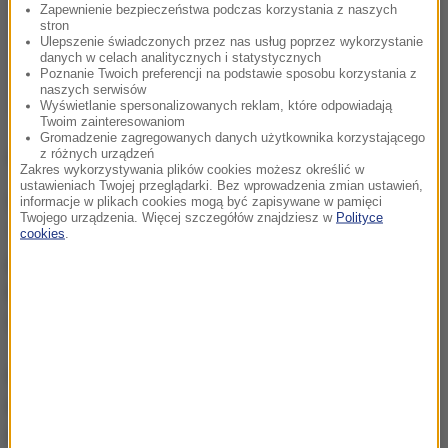
Zapewnienie bezpieczeństwa podczas korzystania z naszych
stron
Ulepszenie świadczonych przez nas usług poprzez wykorzystanie
danych w celach analitycznych i statystycznych
Poznanie Twoich preferencji na podstawie sposobu korzystania z
naszych serwisów
Wyświetlanie spersonalizowanych reklam, które odpowiadają
Twoim zainteresowaniom
Gromadzenie zagregowanych danych użytkownika korzystającego
400 lotów w trakcie kadencji
z różnych urządzeń
Zakres wykorzystywania plików cookies możesz określić w
ustawieniach Twojej przeglądarki. Bez wprowadzenia zmian ustawień,
W poprzedniej kadencji Polacy na loty posłów wydali
informacje w plikach cookies mogą być zapisywane w pamięci
Twojego urządzenia. Więcej szczegółów znajdziesz w
Polityce
16 milionów złotych. Wówczas najwięcej z
cookies
.
przywileju, jakim jest bezpłatna podróż lotnicza,
korzystał poseł Grzegorz Napieralski z Koalicji
Obywatelskiej. Polityk odbył 400 podróży!
Niewiele mniej, bo 375 podróży zanotował Robert
Kropiwnicki. Niechlubne podium zamykał Jacek
Protasiewicz z PSL-u, który latał 361 razy.