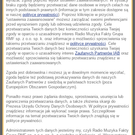
wyrażać zgody poprzez wybór ustawień zaawansowanych. W sytuacji
braku zgody będziemy przetwarzać dane osobowe w innych celach na
zdolność do podejmowania decyzji jest konieczna ze
innych podstawach prawnych (informacje w tym zakresie dostępne są
w naszej
polityce prywatności
). Poprzez kliknięcie w przycisk
względu na nasze bezpieczeństwo i
(...)
gospodarkę
"ustawienia zaawansowane" możesz zarządzać swoimi preferencjami
przed wyrażeniem zgody lub odmową udzielenia zgody. Cele
w szybko zmieniającym się świecie
- oświadczył
przetwarzania Twoich danych bez konieczności uzyskania Twojej
zgody w oparciu o uzasadniony interes Radio Muzyka Fakty Grupa
premier.
RMF sp. z o.o. sp. k. oraz informacje o możliwości sprzeciwienia się
takiemu przetwarzaniu znajdziesz w
polityce prywatności
. Cele
przetwarzania Twoich danych bez konieczności uzyskania Twojej
Dalsza część artykułu pod materiałem video:
zgody w oparciu o uzasadniony interes
Zaufanych Partnerów IAB
oraz
możliwość sprzeciwienia się takiemu przetwarzaniu znajdziesz w
ustawieniach zaawansowanych.
Zgoda jest dobrowolna i możesz ją w dowolnym momencie wycofać,
zgoda będzie też podstawą przekazywania danych do naszych
Zaufanych Partnerów z siedzibą w państwach trzecich (poza
Europejskim Obszarem Gospodarczym).
Ponadto masz prawo żądania dostępu, sprostowania, usunięcia lub
ograniczenia przetwarzania danych, a także złożenia skargi do
Prezesa Urzędu Ochrony Danych Osobowych. W polityce prywatności
znajdziesz informacje jak wykonać swoje prawa. Szczegółowe
informacje na temat przetwarzania Twoich danych znajdują się w
polityce prywatności.
Administratorem tych danych jesteśmy my, czyli Radio Muzyka Fakty