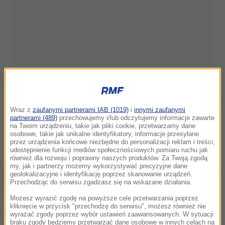
/
PAP/EPA
Wraz z
zaufanymi partnerami IAB (1019)
i
innymi zaufanymi
partnerami (489)
przechowujemy i/lub odczytujemy informacje zawarte
Bądź na bieżąco. Jeszcze więcej informacji
na Twoim urządzeniu, takie jak pliki cookie, przetwarzamy dane
osobowe, takie jak unikalne identyfikatory, informacje przesyłane
znajdziesz na stronie głównej
RMF24.pl
.
przez urządzenia końcowe niezbędne do personalizacji reklam i treści,
udostępnienie funkcji mediów społecznościowych pomiaru ruchu jak
również dla rozwoju i poprawny naszych produktów. Za Twoją zgodą
my, jak i partnerzy możemy wykorzystywać precyzyjne dane
Magyar przekonywał, że Donald Tusk, Andrej Babisz i
geolokalizacyjne i identyfikację poprzez skanowanie urządzeń.
Przechodząc do serwisu zgadzasz się na wskazane działania.
Robert Fico potwierdzili swoją obecność na
Możesz wyrazić zgodę na powyższe cele przetwarzania poprzez
spotkaniu w Budapeszcie. Szef węgierskiego rządu
kliknięcie w przycisk "przechodzę do serwisu", możesz również nie
w czasie konferencji przekonywał, że Grupa
wyrażać zgody poprzez wybór ustawień zaawansowanych. W sytuacji
braku zgody będziemy przetwarzać dane osobowe w innych celach na