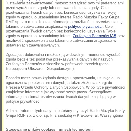
"ustawienia zaawansowane" możesz zarządzać swoimi preferencjami
stronę główną
RMF24.pl
.
przed wyrażeniem zgody lub odmową udzielenia zgody. Cele
przetwarzania Twoich danych bez konieczności uzyskania Twojej
zgody w oparciu o uzasadniony interes Radio Muzyka Fakty Grupa
RMF sp. z o.o. sp. k. oraz informacje o możliwości sprzeciwienia się
Trump stawia Teheranowi ultimatum
takiemu przetwarzaniu znajdziesz w
polityce prywatności
. Cele
przetwarzania Twoich danych bez konieczności uzyskania Twojej
zgody w oparciu o uzasadniony interes
Zaufanych Partnerów IAB
oraz
możliwość sprzeciwienia się takiemu przetwarzaniu znajdziesz w
Dalsza część artykułu pod materiałem video:
ustawieniach zaawansowanych.
Zgoda jest dobrowolna i możesz ją w dowolnym momencie wycofać,
zgoda będzie też podstawą przekazywania danych do naszych
Zaufanych Partnerów z siedzibą w państwach trzecich (poza
Europejskim Obszarem Gospodarczym).
Ponadto masz prawo żądania dostępu, sprostowania, usunięcia lub
ograniczenia przetwarzania danych, a także złożenia skargi do
Prezesa Urzędu Ochrony Danych Osobowych. W polityce prywatności
znajdziesz informacje jak wykonać swoje prawa. Szczegółowe
informacje na temat przetwarzania Twoich danych znajdują się w
polityce prywatności.
Administratorem tych danych jesteśmy my, czyli Radio Muzyka Fakty
Grupa RMF sp. z o.o. sp. k. z siedzibą w Krakowie, al. Waszyngtona
1.
Stosowanie plików cookies i innych technologii