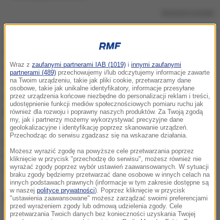
Andrzej Domański
Co trzy miesiące będę dawał swoim urzędnikom
nowe nagrody - deklaruje dziennikarzowi RMF FM
Wraz z
zaufanymi partnerami IAB (1019)
i
innymi zaufanymi
Andrzej Domański.
Minister finansów w
partnerami (489)
przechowujemy i/lub odczytujemy informacje zawarte
zdecydowanych słowach potwierdził, że od
na Twoim urządzeniu, takie jak pliki cookie, przetwarzamy dane
osobowe, takie jak unikalne identyfikatory, informacje przesyłane
momentu objęcia resortu wypłacił podwładnym
przez urządzenia końcowe niezbędne do personalizacji reklam i treści,
udostępnienie funkcji mediów społecznościowych pomiaru ruchu jak
ponad 5 milionów złotych.
Powtórzmy, dla
również dla rozwoju i poprawny naszych produktów. Za Twoją zgodą
my, jak i partnerzy możemy wykorzystywać precyzyjne dane
utrwalenia - 3 miesiące i 5 milionów złotych z
geolokalizacyjne i identyfikację poprzez skanowanie urządzeń.
Przechodząc do serwisu zgadzasz się na wskazane działania.
pieniędzy publicznych na premie w jednym tylko
Możesz wyrazić zgodę na powyższe cele przetwarzania poprzez
ministerstwie. I sytuacja ma się powtarzać co
kliknięcie w przycisk "przechodzę do serwisu", możesz również nie
wyrażać zgody poprzez wybór ustawień zaawansowanych. W sytuacji
kwartał...
braku zgody będziemy przetwarzać dane osobowe w innych celach na
innych podstawach prawnych (informacje w tym zakresie dostępne są
w naszej
polityce prywatności
). Poprzez kliknięcie w przycisk
Domański: To normalne
"ustawienia zaawansowane" możesz zarządzać swoimi preferencjami
przed wyrażeniem zgody lub odmową udzielenia zgody. Cele
przetwarzania Twoich danych bez konieczności uzyskania Twojej
Takie nagrody, nie wiem czy na pewno w tej kwocie,