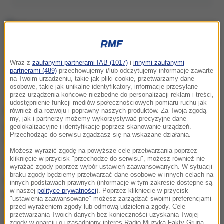
/
PAP
Wraz z
zaufanymi partnerami IAB (1017)
i
innymi zaufanymi
Najnowsze informacje z kraju i ze świata
partnerami (489)
przechowujemy i/lub odczytujemy informacje zawarte
na Twoim urządzeniu, takie jak pliki cookie, przetwarzamy dane
znajdziesz na
RMF24.pl
. Bądź na bieżąco.
osobowe, takie jak unikalne identyfikatory, informacje przesyłane
przez urządzenia końcowe niezbędne do personalizacji reklam i treści,
udostępnienie funkcji mediów społecznościowych pomiaru ruchu jak
W badaniu, którego wyniki opublikowano w środę,
również dla rozwoju i poprawny naszych produktów. Za Twoją zgodą
my, jak i partnerzy możemy wykorzystywać precyzyjne dane
zapytano respondentów:
jak oceniasz rząd Donalda
geolokalizacyjne i identyfikację poprzez skanowanie urządzeń.
Przechodząc do serwisu zgadzasz się na wskazane działania.
Tuska od początku kadencji do chwili obecnej.
Możesz wyrazić zgodę na powyższe cele przetwarzania poprzez
kliknięcie w przycisk "przechodzę do serwisu", możesz również nie
54 proc. badanych oceniło rząd źle, 33 proc. dobrze,
wyrażać zgody poprzez wybór ustawień zaawansowanych. W sytuacji
braku zgody będziemy przetwarzać dane osobowe w innych celach na
a 13 proc. ankietowanych wybrało odpowiedź "nie
innych podstawach prawnych (informacje w tym zakresie dostępne są
w naszej
polityce prywatności
). Poprzez kliknięcie w przycisk
wiem".
"ustawienia zaawansowane" możesz zarządzać swoimi preferencjami
przed wyrażeniem zgody lub odmową udzielenia zgody. Cele
przetwarzania Twoich danych bez konieczności uzyskania Twojej
zgody w oparciu o uzasadniony interes Radio Muzyka Fakty Grupa