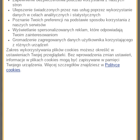
stron
Ulepszenie świadczonych przez nas usług poprzez wykorzystanie
Do Sejmu weszłyby cztery ugrupowania:
danych w celach analitycznych i statystycznych
Poznanie Twoich preferencji na podstawie sposobu korzystania z
naszych serwisów
Koalicja Obywatelska - 28,5 proc.
Wyświetlanie spersonalizowanych reklam, które odpowiadają
Twoim zainteresowaniom
Prawo i Sprawiedliwość - 22,1 proc.
Gromadzenie zagregowanych danych użytkownika korzystającego
z różnych urządzeń
Zakres wykorzystywania plików cookies możesz określić w
Konfederacja - 12,8 proc.
ustawieniach Twojej przeglądarki. Bez wprowadzenia zmian ustawień,
informacje w plikach cookies mogą być zapisywane w pamięci
Konfederacja Korony Polskiej - 9,4 proc.
Twojego urządzenia. Więcej szczegółów znajdziesz w
Polityce
cookies
.
Sondaż CBOS: Partie pod progiem
wyborczym
Pod progiem wyborczym znalazłyby się:
Partia
Razem z poparciem 4 proc.
ankietowanych (wzrost
o 1 pkt. proc.),
Nowa Lewica - 3,9 proc.
(spadek o 0,8
pkt. proc.),
Polskie Stronnictwo Ludowe - 1,5 proc.