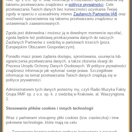
stosunku do badania z maja).
PiS poparło 22,1 proc.
takiemu przetwarzaniu znajdziesz w
polityce prywatności
. Cele
przetwarzania Twoich danych bez konieczności uzyskania Twojej
respondentów (wzrost o 2,5 pkt proc.), a
12,8 proc.
zgody w oparciu o uzasadniony interes
Zaufanych Partnerów IAB
oraz
możliwość sprzeciwienia się takiemu przetwarzaniu znajdziesz w
Konfederację
(spadek o 2,5 pkt proc.), zaś na
ustawieniach zaawansowanych.
Konfederację Korony Polskiej swój głos oddałoby
Zgoda jest dobrowolna i możesz ją w dowolnym momencie wycofać,
9,4 proc.
respondentów (wzrost o 1,3 pkt proc.).
zgoda będzie też podstawą przekazywania danych do naszych
Zaufanych Partnerów z siedzibą w państwach trzecich (poza
Europejskim Obszarem Gospodarczym).
Dalsza część artykułu pod materiałem video:
Ponadto masz prawo żądania dostępu, sprostowania, usunięcia lub
ograniczenia przetwarzania danych, a także złożenia skargi do
Prezesa Urzędu Ochrony Danych Osobowych. W polityce prywatności
znajdziesz informacje jak wykonać swoje prawa. Szczegółowe
informacje na temat przetwarzania Twoich danych znajdują się w
polityce prywatności.
Administratorem tych danych jesteśmy my, czyli Radio Muzyka Fakty
Grupa RMF sp. z o.o. sp. k. z siedzibą w Krakowie, al. Waszyngtona
1.
Stosowanie plików cookies i innych technologii
Wraz z partnerami stosujemy pliki cookies (tzw. ciasteczka) i inne
pokrewne technologie, które mają na celu:
Zapewnienie bezpieczeństwa podczas korzystania z naszych